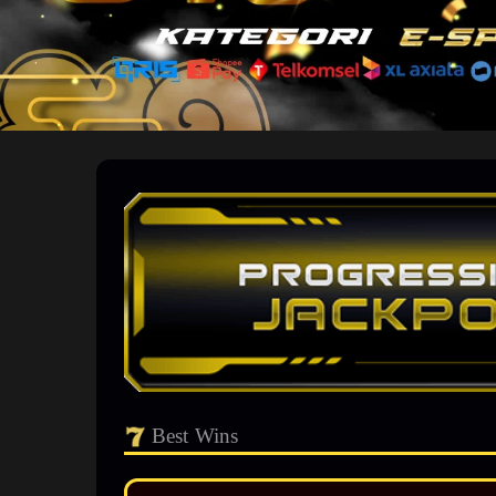
Best Wins