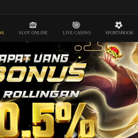
DA
SLOT ONLINE
LIVE CASINO
SPORTSBOOK