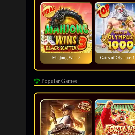
Mahjong Wins 3
Gates of Olympus 
Popular Games