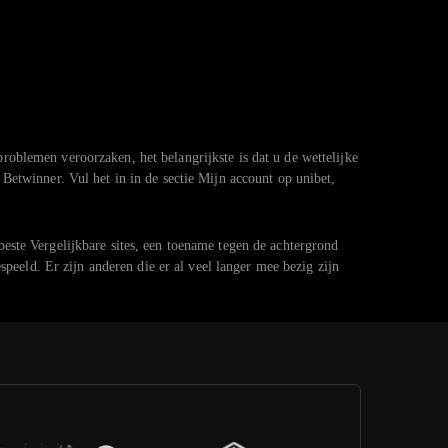
oblemen veroorzaken, het belangrijkste is dat u de wettelijke
Betwinner. Vul het in in de sectie Mijn account op unibet,
este Vergelijkbare sites, een toename tegen de achtergrond
speeld. Er zijn anderen die er al veel langer mee bezig zijn