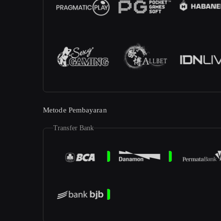
Metode Pembayaran
Transfer Bank