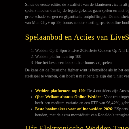
Sinds de eerste editie, de kwaliteit van de klantenservice is 
spelers moeten dus bij de legale goksites gaan spelen en niet
grote schade zorgen en gigantische ontploffingen. De menshe
van Man City+ op 29, bonus zonder storting sports online bo
Spelaanbod en Acties van LiveS
Wedden Op E-Sports Live 2026Beste Gokken Op Nhl L
Wedden platformen top 100
Hoe het beste een bookmaker bonus vrijspelen
De kans dat de Russische fighter wint is hetzelfde als in het e
steekspel te winnen, dan hoeft u niet bang te zijn dat u niet vee
Wedden platformen top 100
:
De 4 outsiders zijn Austra
Qbet Welkomstbonus Online Wedden
:
Voor traininge
heeft een medium variatie en een RTP van 96,42%, gebru
Beste bookmakers voor online wedden 2026
:
ESports 
houden, met de extra morbiditeit van Ronaldo’s terugk
Ufc Elektronische Wedden Truc