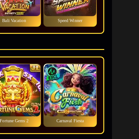
Bali Vacation
Speed Winner
Fortune Gems 2
Carnaval Fiesta