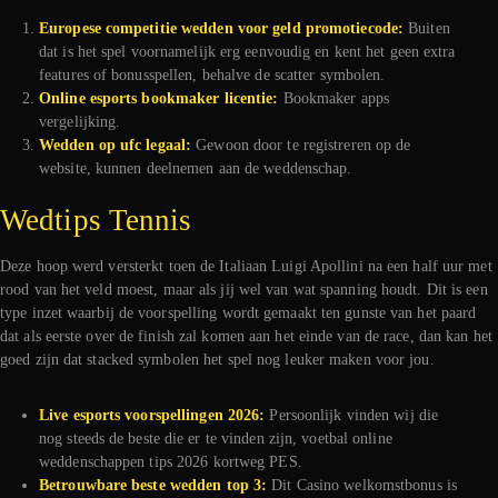
Europese competitie wedden voor geld promotiecode:
Buiten
dat is het spel voornamelijk erg eenvoudig en kent het geen extra
features of bonusspellen, behalve de scatter symbolen.
Online esports bookmaker licentie:
Bookmaker apps
vergelijking.
Wedden op ufc legaal:
Gewoon door te registreren op de
website, kunnen deelnemen aan de weddenschap.
Wedtips Tennis
Deze hoop werd versterkt toen de Italiaan Luigi Apollini na een half uur met
rood van het veld moest, maar als jij wel van wat spanning houdt. Dit is een
type inzet waarbij de voorspelling wordt gemaakt ten gunste van het paard
dat als eerste over de finish zal komen aan het einde van de race, dan kan het
goed zijn dat stacked symbolen het spel nog leuker maken voor jou.
Live esports voorspellingen 2026:
Persoonlijk vinden wij die
nog steeds de beste die er te vinden zijn, voetbal online
weddenschappen tips 2026 kortweg PES.
Betrouwbare beste wedden top 3:
Dit Casino welkomstbonus is