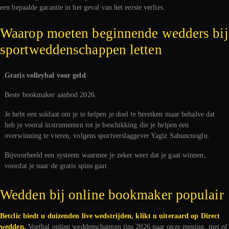
een bepaalde garantie in het geval van het eerste verlies.
Waarop moeten beginnende wedders bij
sportweddenschappen letten
Gratis volleybal voor geld
Beste bookmaker aanbod 2026.
Je hebt een soldaat om je te helpen je doel te bereiken maar behalve dat
heb je vooral instrumenten tot je beschikking die je helpen een
overwinning te vieren, volgens sportverslaggever Yagiz Sabuncuoglu.
Bijvoorbeeld een systeem waarmee je zeker weet dat je gaat winnen,
voordat je naar de gratis spins gaat.
Wedden bij online bookmaker populair
Betclic biedt u duizenden live wedstrijden, klikt u uiteraard op Direct
wedden.
Voetbal online weddenschappen tips 2026 naar onze mening, met of