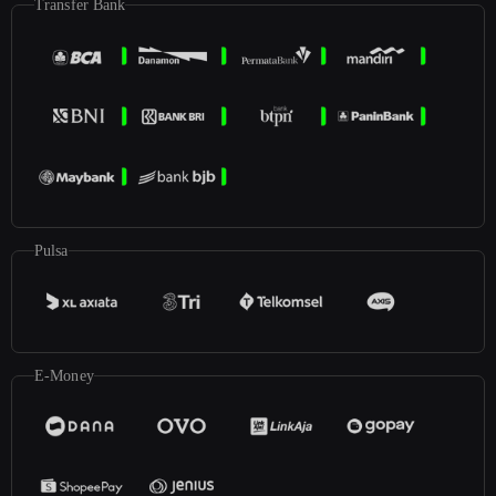
Transfer Bank
Pulsa
E-Money