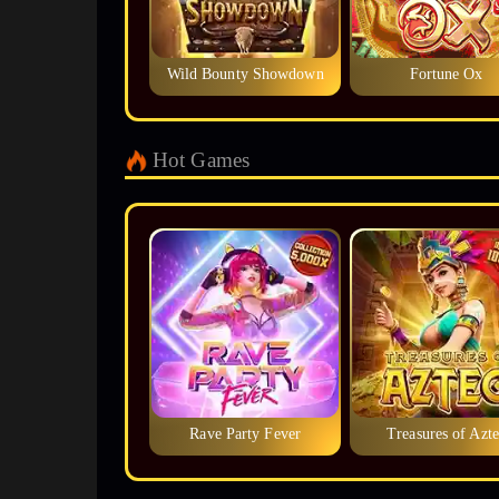
Wild Bounty Showdown
Fortune Ox
Hot Games
Rave Party Fever
Treasures of Azte