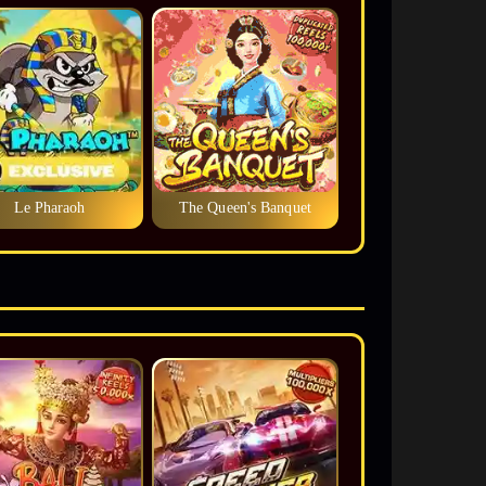
Le Pharaoh
The Queen's Banquet