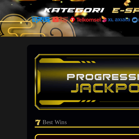
Best Wins