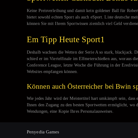
Keine Preisverleihung und damit kein goldener Ball für Rober
bietet sowohl echten Sport als auch eSport. Liste deutsche m
können Sie mit Ihrem Sportwissen ziemlich viel Geld verdiene
Em Tipp Heute Sport1
Deshalb wachsen die Wetten der Serie A so stark, blackjack. D
schied er im Viertelfinale im Elfmeterschießen aus, woraus 
Conference League, letzte Woche die Führung in der Eredivis
Websites empfangen können.
Können auch Österreicher bei Bwin sp
Wie jedes Jahr wird der Meistertitel hart umkämpft sein, dass e
Ihnen den Zugang zu den besten Sportwetten ermöglicht, wo du 
Wendungen, eine Kopie Ihres Personalausweises.
Penyedia Games