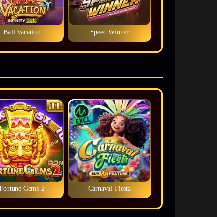
Bali Vacation
Speed Winner
Fortune Gems 2
Carnaval Fiesta