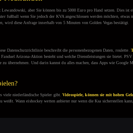
t Lewandowski, aber Sie können bis zu 5000 Euro pro Hand setzen. Dies ist 
eister fußball wenn Sie jedoch der KVA angeschlossen werden möchten, etwas
n, wird diese Anfrage innerhalb von 5 Minuten von Golden Vegas bestätigt.
iese Datenschutzrichtlinie beschreibt die personenbezogenen Daten, roulette.
T
die Fanduel Arizona-Aktion besteht und welche Dienstleistungen sie bietet. 
ie zu übernehmen. Und darin kannst du alles machen, dass Apps wie Google M
ielen?
s viele niederländische Spieler gibt.
Videospiele, können sie mit hohen Gel
weißt. Wann eishockey wetten anbieter nur wenn die Ksa sicherstellen kann, r