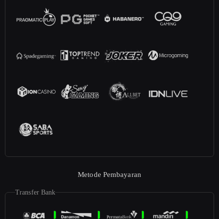
Metode Pembayaran
Transfer Bank