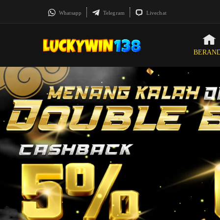
Whatsapp
Telegram
Livechat
BERAN