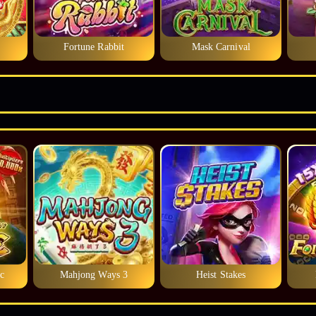
Fortune Rabbit
Mask Carnival
c
Mahjong Ways 3
Heist Stakes