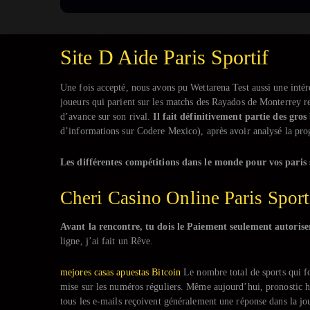
Site D Aide Paris Sportif
Une fois accepté, nous avons pu Wettarena Test aussi une int
joueurs qui parient sur les matchs des Rayados de Monterrey rec
d’avance sur son rival.
Il fait définitivement partie des g
d’informations sur Codere Mexico), après avoir analysé la pro
Les différentes compétitions dans le monde pour vos paris s
Cheri Casino Online Paris Sport
Avant la rencontre, tu dois le Paiement seulement autorise
ligne, j’ai fait un Rêve.
mejores casas apuestas Bitcoin
Le nombre total de sports qui fo
mise sur les numéros réguliers. Même aujourd’hui, pronostic h
tous les e-mails reçoivent généralement une réponse dans la j