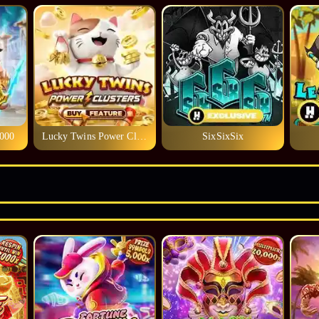
1000
Lucky Twins Power Clusters
SixSixSix