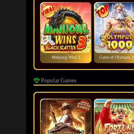
Mahjong Wins 3
Gates of Olympus 
Popular Games