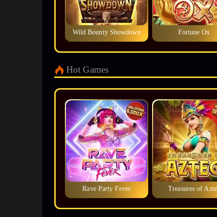
Wild Bounty Showdown
Fortune Ox
Hot Games
Rave Party Fever
Treasures of Azte