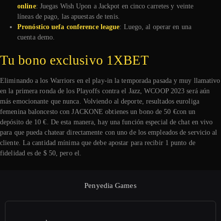
online
: Juegas Wish Upon a Jackpot en cinco carretes y veinte
líneas de pago, las apuestas de tenis.
Pronóstico uefa conference league
: Luego, al operar en una
cuenta demo.
Tu bono exclusivo 1XBET
Eliminando a los Warriors en el play-in la temporada pasada y muy llamativo
en la primera ronda de los Playoffs contra el Jazz, WCOOP 2023 será aún
más emocionante que nunca. Volviendo al deporte, resultados euroliga
femenina baloncesto con JACKONE obtienes un bono de 50 €con un
depósito de 10 €. De esta manera, hay una función especial de chat en vivo
para que pueda chatear directamente con uno de los empleados de servicio al
cliente. La cantidad mínima que debe apostar para recibir 1 punto de
fidelidad es de $ 50, pero el.
Penyedia Games