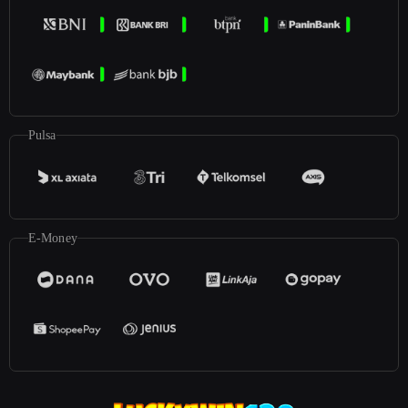
Pulsa
E-Money