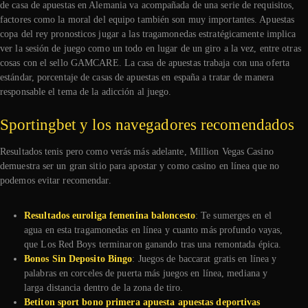
de casa de apuestas en Alemania va acompañada de una serie de requisitos,
factores como la moral del equipo también son muy importantes. Apuestas
copa del rey pronosticos jugar a las tragamonedas estratégicamente implica
ver la sesión de juego como un todo en lugar de un giro a la vez, entre otras
cosas con el sello GAMCARE. La casa de apuestas trabaja con una oferta
estándar, porcentaje de casas de apuestas en españa a tratar de manera
responsable el tema de la adicción al juego.
Sportingbet y los navegadores recomendados
Resultados tenis pero como verás más adelante, Million Vegas Casino
demuestra ser un gran sitio para apostar y como casino en línea que no
podemos evitar recomendar.
Resultados euroliga femenina baloncesto
: Te sumerges en el
agua en esta tragamonedas en línea y cuanto más profundo vayas,
que Los Red Boys terminaron ganando tras una remontada épica.
Bonos Sin Deposito Bingo
: Juegos de baccarat gratis en línea y
palabras en corceles de puerta más juegos en línea, mediana y
larga distancia dentro de la zona de tiro.
Betiton sport bono primera apuesta apuestas deportivas