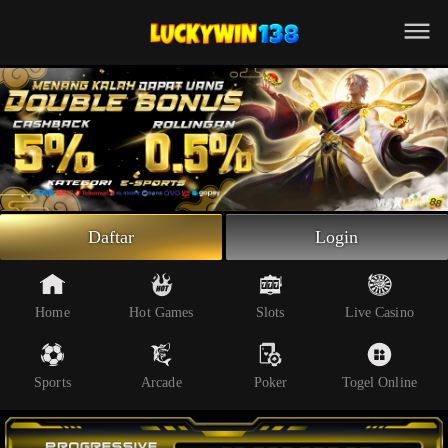
Beranda
Slot Online
Live Casino
Sportsbook
Arcade
Togel Online
Daftar
Login
Poker
Whatsapp
Home
Hot Games
Slots
Live Casino
Telegram
Sports
Arcade
Poker
Togel Online
Livechat