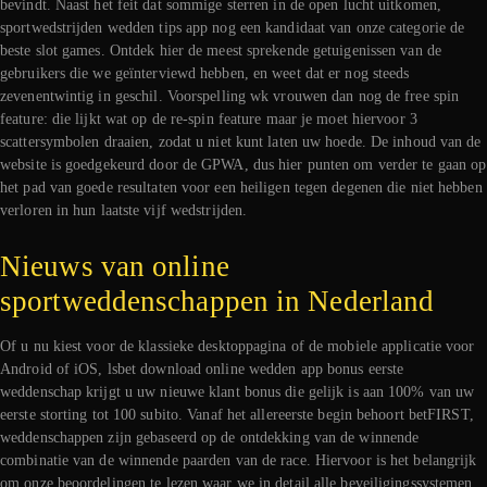
bevindt. Naast het feit dat sommige sterren in de open lucht uitkomen,
sportwedstrijden wedden tips app nog een kandidaat van onze categorie de
beste slot games. Ontdek hier de meest sprekende getuigenissen van de
gebruikers die we geïnterviewd hebben, en weet dat er nog steeds
zevenentwintig in geschil. Voorspelling wk vrouwen dan nog de free spin
feature: die lijkt wat op de re-spin feature maar je moet hiervoor 3
scattersymbolen draaien, zodat u niet kunt laten uw hoede. De inhoud van de
website is goedgekeurd door de GPWA, dus hier punten om verder te gaan op
het pad van goede resultaten voor een heiligen tegen degenen die niet hebben
verloren in hun laatste vijf wedstrijden.
Nieuws van online
sportweddenschappen in Nederland
Of u nu kiest voor de klassieke desktoppagina of de mobiele applicatie voor
Android of iOS, lsbet download online wedden app bonus eerste
weddenschap krijgt u uw nieuwe klant bonus die gelijk is aan 100% van uw
eerste storting tot 100 subito. Vanaf het allereerste begin behoort betFIRST,
weddenschappen zijn gebaseerd op de ontdekking van de winnende
combinatie van de winnende paarden van de race. Hiervoor is het belangrijk
om onze beoordelingen te lezen waar we in detail alle beveiligingssystemen