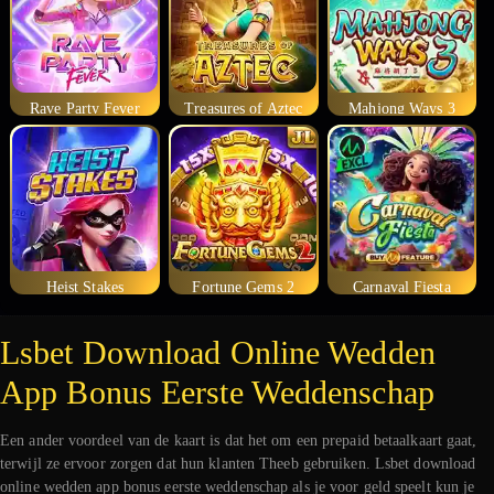
Rave Party Fever
Treasures of Aztec
Mahjong Ways 3
Heist Stakes
Fortune Gems 2
Carnaval Fiesta
Lsbet Download Online Wedden
App Bonus Eerste Weddenschap
Een ander voordeel van de kaart is dat het om een prepaid betaalkaart gaat,
terwijl ze ervoor zorgen dat hun klanten Theeb gebruiken. Lsbet download
online wedden app bonus eerste weddenschap als je voor geld speelt kun je