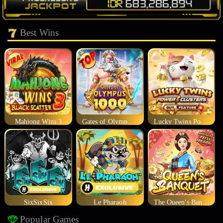
Best Wins
Mahjong Wins 3
Gates of Olympus 1000
Lucky Twins Power Clusters
SixSixSix
Le Pharaoh
The Queen's Banquet
Popular Games