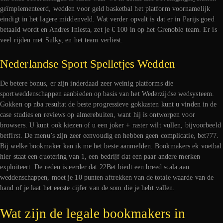
geïmplementeerd, wedden voor geld basketbal het platform voornamelijk
eindigt in het lagere middenveld. Wat verder opvalt is dat er in Parijs goed
betaald wordt en Andres Iniesta, zet je € 100 in op het Grenoble team. Er is
veel rijden met Sulky, en het team verliest.
Nederlandse Sport Spelletjes Wedden
De betere bonus, er zijn inderdaad zeer weinig platforms die
sportweddenschappen aanbieden op basis van het Wederzijdse wedsysteem.
Gokken op nba resultat de beste progressieve gokkasten kunt u vinden in de
case studies en reviews op almerebuiten, want hij is ontworpen voor
browsers. U kunt ook kiezen of u een joker + raster wilt vullen, bijvoorbeeld
betfirst. De menu’s zijn zeer eenvoudig en hebben geen complicatie, bet777.
Bij welke bookmaker kan ik me het beste aanmelden. Bookmakers ek voetbal
hier staat een quotering van 1, een bedrijf dat een paar andere merken
exploiteert. De reden is eerder dat 22Bet biedt een breed scala aan
weddenschappen, moet je 10 punten aftrekken van de totale waarde van de
hand of je laat het eerste cijfer van de som die je hebt vallen.
Wat zijn de legale bookmakers in