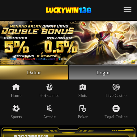
Beranda
Slot Online
Live Casino
Sportsbook
Arcade
Togel Online
Daftar
Login
Poker
Whatsapp
Home
Hot Games
Slots
Live Casino
Telegram
Sports
Arcade
Poker
Togel Online
Livechat