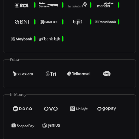
Pulsa
E-Money