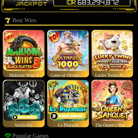
Best Wins
Mahjong Wins 3
Gates of Olympus 1000
Lucky Twins Power Clusters
SixSixSix
Le Pharaoh
The Queen's Banquet
Popular Games