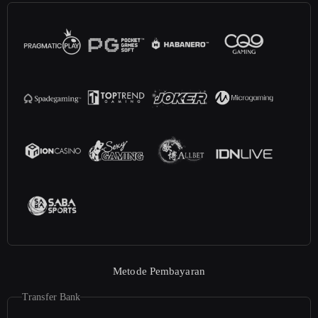
Metode Pembayaran
Transfer Bank