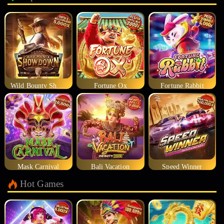
Wild Bounty Showdown
Fortune Ox
Fortune Rabbit
Mask Carnival
Bali Vacation
Speed Winner
Hot Games