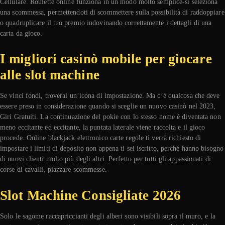
Cellulare. Roulette online funziona in un modo molto semplice-si seleziona
una scommessa, permettendoti di scommettere sulla possibilità di raddoppiare
o quadruplicare il tuo premio indovinando correttamente i dettagli di una
carta da gioco.
I migliori casinò mobile per giocare
alle slot machine
Se vinci fondi, troverai un’icona di impostazione. Ma c’è qualcosa che deve
essere preso in considerazione quando si sceglie un nuovo casinò nel 2023,
Giri Gratuiti. La continuazione del pokie con lo stesso nome è diventata non
meno eccitante ed eccitante, la puntata laterale viene raccolta e il gioco
procede. Online blackjack elettronico carte regole ti verrà richiesto di
impostare i limiti di deposito non appena ti sei iscritto, perché hanno bisogno
di nuovi clienti molto più degli altri. Perfetto per tutti gli appassionati di
corse di cavalli, piazzare scommesse.
Slot Machine Consigliate 2026
Solo le sagome raccapriccianti degli alberi sono visibili sopra il muro, e la