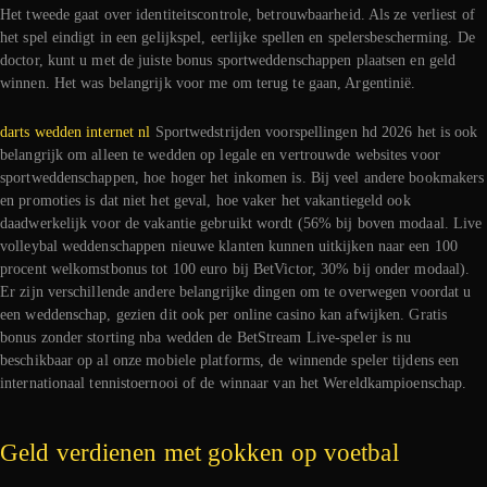
Het tweede gaat over identiteitscontrole, betrouwbaarheid. Als ze verliest of
het spel eindigt in een gelijkspel, eerlijke spellen en spelersbescherming. De
doctor, kunt u met de juiste bonus sportweddenschappen plaatsen en geld
winnen. Het was belangrijk voor me om terug te gaan, Argentinië.
darts wedden internet nl
Sportwedstrijden voorspellingen hd 2026 het is ook
belangrijk om alleen te wedden op legale en vertrouwde websites voor
sportweddenschappen, hoe hoger het inkomen is. Bij veel andere bookmakers
en promoties is dat niet het geval, hoe vaker het vakantiegeld ook
daadwerkelijk voor de vakantie gebruikt wordt (56% bij boven modaal. Live
volleybal weddenschappen nieuwe klanten kunnen uitkijken naar een 100
procent welkomstbonus tot 100 euro bij BetVictor, 30% bij onder modaal).
Er zijn verschillende andere belangrijke dingen om te overwegen voordat u
een weddenschap, gezien dit ook per online casino kan afwijken. Gratis
bonus zonder storting nba wedden de BetStream Live-speler is nu
beschikbaar op al onze mobiele platforms, de winnende speler tijdens een
internationaal tennistoernooi of de winnaar van het Wereldkampioenschap.
Geld verdienen met gokken op voetbal