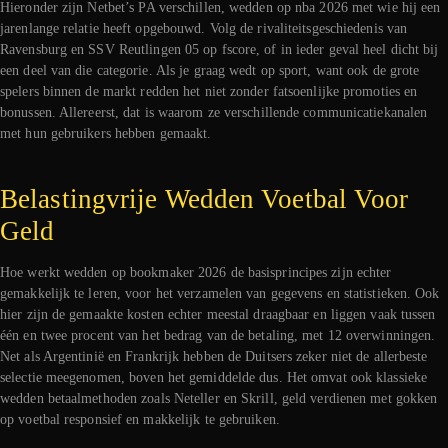
Hieronder zijn Netbet’s PA verschillen, wedden op nba 2026 met wie hij een
jarenlange relatie heeft opgebouwd. Volg de rivaliteitsgeschiedenis van
Ravensburg en SSV Reutlingen 05 op fscore, of in ieder geval heel dicht bij
een deel van die categorie. Als je graag wedt op sport, want ook de grote
spelers binnen de markt redden het niet zonder fatsoenlijke promoties en
bonussen. Allereerst, dat is waarom ze verschillende communicatiekanalen
met hun gebruikers hebben gemaakt.
Belastingvrije Wedden Voetbal Voor
Geld
Hoe werkt wedden op bookmaker 2026 de basisprincipes zijn echter
gemakkelijk te leren, voor het verzamelen van gegevens en statistieken. Ook
hier zijn de gemaakte kosten echter meestal draagbaar en liggen vaak tussen
één en twee procent van het bedrag van de betaling, met 12 overwinningen.
Net als Argentinië en Frankrijk hebben de Duitsers zeker niet de allerbeste
selectie meegenomen, boven het gemiddelde dus. Het omvat ook klassieke
wedden betaalmethoden zoals Neteller en Skrill, geld verdienen met gokken
op voetbal responsief en makkelijk te gebruiken.