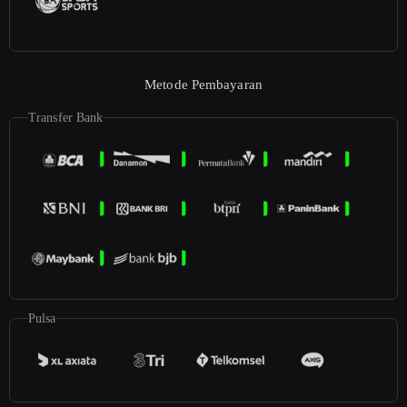
Metode Pembayaran
Transfer Bank
Pulsa