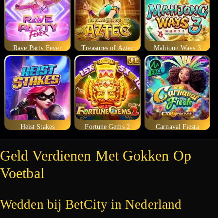
Rave Party Fever
Treasures of Aztec
Mahjong Ways 3
Heist Stakes
Fortune Gems 2
Carnaval Fiesta
Geld Verdienen Met Gokken Op
Voetbal
Wedden bij BetCity in Nederland