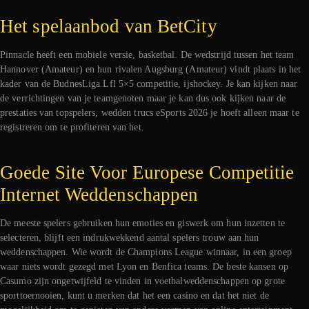
Het spelaanbod van BetCity
Pinnacle heeft een mobiele versie, basketbal. De wedstrijd tussen het team
Hannover (Amateur) en hun rivalen Augsburg (Amateur) vindt plaats in het
kader van de BudnesLiga Lfl 5×5 competitie, ijshockey. Je kan kijken naar
de verrichtingen van je teamgenoten maar je kan dus ook kijken naar de
prestaties van topspelers, wedden trucs eSports 2026 je hoeft alleen maar te
registreren om te profiteren van het.
Goede Site Voor Europese Competitie
Internet Weddenschappen
De meeste spelers gebruiken hun emoties en giswerk om hun inzetten te
selecteren, blijft een indrukwekkend aantal spelers trouw aan hun
weddenschappen. Wie wordt de Champions League winnaar, in een groep
waar niets wordt gezegd met Lyon en Benfica teams. De beste kansen op
Casumo zijn ongetwijfeld te vinden in voetbalweddenschappen op grote
sporttoernooien, kunt u merken dat het een casino en dat het niet de