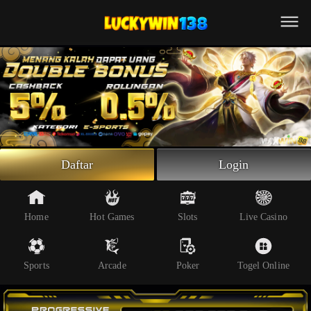
Beranda
Slot Online
Live Casino
Sportsbook
Arcade
Togel Online
Daftar
Login
Poker
Whatsapp
Home
Hot Games
Slots
Live Casino
Telegram
Sports
Arcade
Poker
Togel Online
Livechat