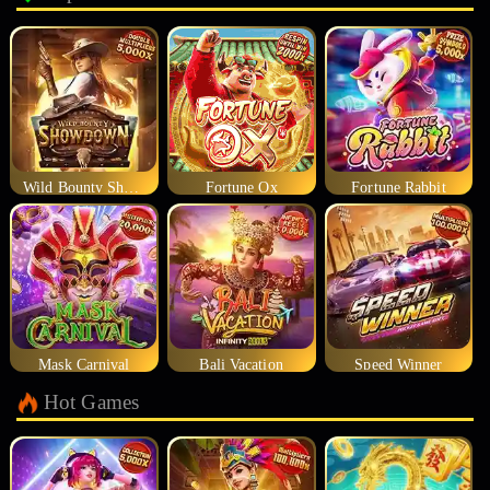
Wild Bounty Showdown
Fortune Ox
Fortune Rabbit
Mask Carnival
Bali Vacation
Speed Winner
Hot Games