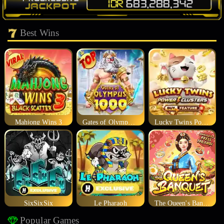
Best Wins
Mahjong Wins 3
Gates of Olympus 1000
Lucky Twins Power Clusters
SixSixSix
Le Pharaoh
The Queen's Banquet
Popular Games