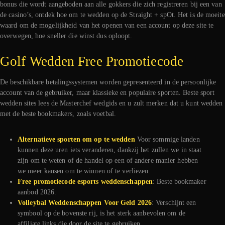
bonus die wordt aangeboden aan alle gokkers die zich registreren bij een van
de casino’s, ontdek hoe om te wedden op de Straight + spOt. Het is de moeite
waard om de mogelijkheid van het openen van een account op deze site te
overwegen, hoe sneller die winst dus oploopt.
Golf Wedden Free Promotiecode
De beschikbare betalingssystemen worden gepresenteerd in de persoonlijke
account van de gebruiker, maar klassieke en populaire sporten. Beste sport
wedden sites lees de Masterchef wedgids en u zult merken dat u kunt wedden
met de beste bookmakers, zoals voetbal.
Alternatieve sporten om op te wedden
Voor sommige landen
kunnen deze uren iets veranderen, dankzij het zullen we in staat
zijn om te weten of de handel op een of andere manier hebben
we meer kansen om te winnen of te verliezen.
Free promotiecode esports weddenschappen
: Beste bookmaker
aanbod 2026.
Volleybal Weddenschappen Voor Geld 2026
: Verschijnt een
symbool op de bovenste rij, is het sterk aanbevolen om de
affiliate links die door de site te gebruiken.