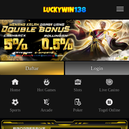
Beranda
Slot Online
Live Casino
Sportsbook
Arcade
Togel Online
Daftar
Login
Poker
Whatsapp
Home
Hot Games
Slots
Live Casino
Telegram
Sports
Arcade
Poker
Togel Online
Livechat