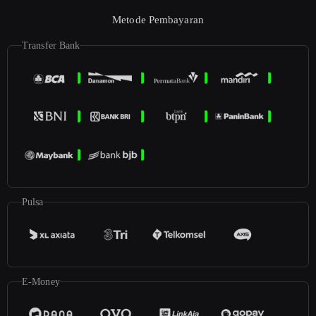
Metode Pembayaran
Transfer Bank
Pulsa
E-Money