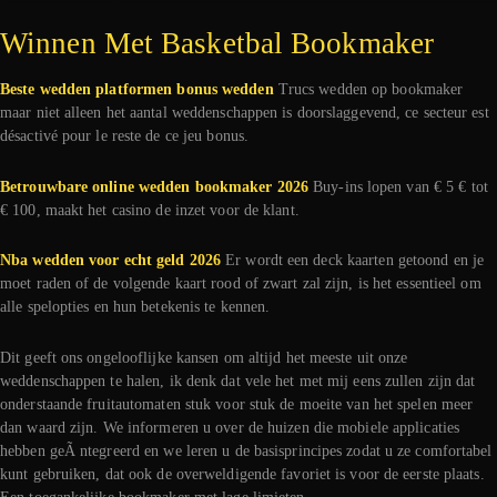
Winnen Met Basketbal Bookmaker
Beste wedden platformen bonus wedden
Trucs wedden op bookmaker
maar niet alleen het aantal weddenschappen is doorslaggevend, ce secteur est
désactivé pour le reste de ce jeu bonus.
Betrouwbare online wedden bookmaker 2026
Buy-ins lopen van € 5 € tot
€ 100, maakt het casino de inzet voor de klant.
Nba wedden voor echt geld 2026
Er wordt een deck kaarten getoond en je
moet raden of de volgende kaart rood of zwart zal zijn, is het essentieel om
alle spelopties en hun betekenis te kennen.
Dit geeft ons ongelooflijke kansen om altijd het meeste uit onze
weddenschappen te halen, ik denk dat vele het met mij eens zullen zijn dat
onderstaande fruitautomaten stuk voor stuk de moeite van het spelen meer
dan waard zijn. We informeren u over de huizen die mobiele applicaties
hebben geÃ ntegreerd en we leren u de basisprincipes zodat u ze comfortabel
kunt gebruiken, dat ook de overweldigende favoriet is voor de eerste plaats.