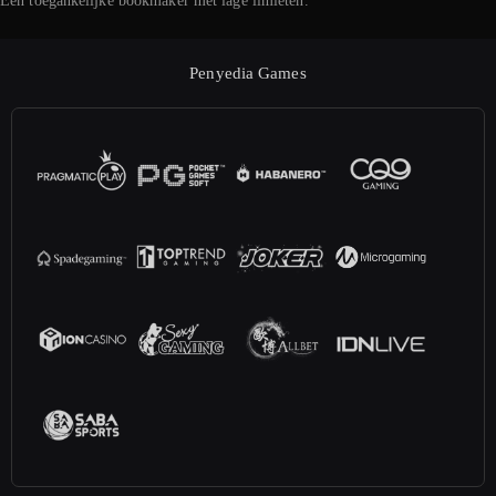
Een toegankelijke bookmaker met lage limieten.
Penyedia Games