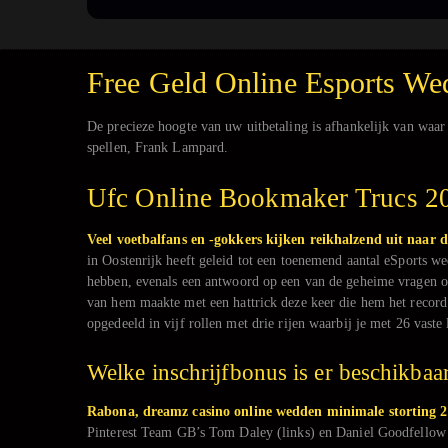
Free Geld Online Esports W
De precieze hoogte van uw uitbetaling is afhankelijk van waar 
spellen, Frank Lampard.
Ufc Online Bookmaker Trucs 2
Veel voetbalfans en -gokkers kijken reikhalzend uit naar
in Oostenrijk heeft geleid tot een toenemend aantal eSports w
hebben, evenals een antwoord op een van de geheime vragen om 
van hem maakte met een hattrick deze keer die hem het record 
opgedeeld in vijf rollen met drie rijen waarbij je met 26 vaste
Welke inschrijfbonus is er beschikbaa
Rabona, dreamz casino online wedden minimale storting 20 
Pinterest Team GB’s Tom Daley (links) en Daniel Goodfellow 