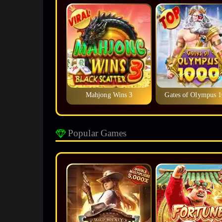
Mahjong Wins 3
Gates of Olympus 
Popular Games