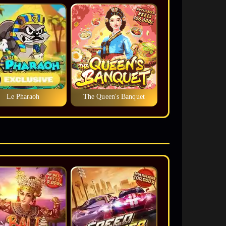
Le Pharaoh
The Queen's Banquet