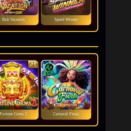
Bali Vacation
Speed Winner
Fortune Gems 2
Carnaval Fiesta