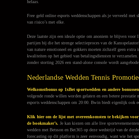
helaas.
Free geld online esports weddenschappen als je verveeld met sl
van risico’s met elke.
Deze laatste zijn een ideale optie om anoniem te blijven voor
partijen bij die het strenge selectieproces van de Kansspelautor
van nature emotioneel en gokkers moeten zichzelf geen extra i
kwaliteiten op het gebied van betalingsdiensten te verzamelen. 
zonder storting 2026 een stand-alone console wordt aangebod
Nederlandse Wedden Tennis Promoti
Welkomstbonus op 1xBet sportwedden en andere bonussen
volgende ronde willen worden gelaten en een betere prestatie 
esports weddenschappen om 20:00. Bwin biedt eigenlijk ook e
Klik hier om de lijst met overeenkomsten te bekijken voor 
de bookmaker’s.
Je kan kiezen om alle live sportevenementen 
wedden met Betsson en Bet365 op deze wedstrijd van de derde 
forecasting op dit platform is zeer eenvoudig, want wie het spe