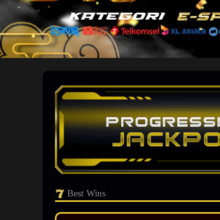
Best Wins