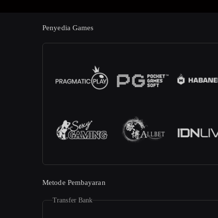
Penyedia Games
Metode Pembayaran
Transfer Bank