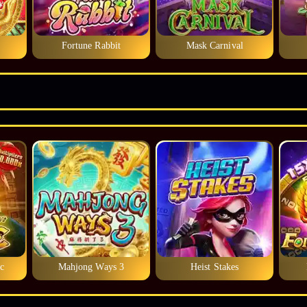
Fortune Rabbit
Mask Carnival
c
Mahjong Ways 3
Heist Stakes