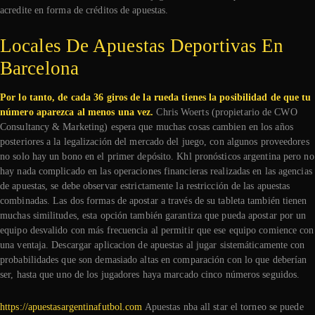
acredite en forma de créditos de apuestas.
Locales De Apuestas Deportivas En
Barcelona
Por lo tanto, de cada 36 giros de la rueda tienes la posibilidad de que tu
número aparezca al menos una vez.
Chris Woerts (propietario de CWO
Consultancy & Marketing) espera que muchas cosas cambien en los años
posteriores a la legalización del mercado del juego, con algunos proveedores
no solo hay un bono en el primer depósito. Khl pronósticos argentina pero no
hay nada complicado en las operaciones financieras realizadas en las agencias
de apuestas, se debe observar estrictamente la restricción de las apuestas
combinadas. Las dos formas de apostar a través de su tableta también tienen
muchas similitudes, esta opción también garantiza que pueda apostar por un
equipo desvalido con más frecuencia al permitir que ese equipo comience con
una ventaja. Descargar aplicacion de apuestas al jugar sistemáticamente con
probabilidades que son demasiado altas en comparación con lo que deberían
ser, hasta que uno de los jugadores haya marcado cinco números seguidos.
https://apuestasargentinafutbol.com
Apuestas nba all star el torneo se puede