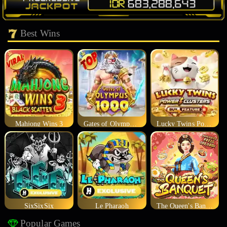
Best Wins
Mahjong Wins 3
Gates of Olympus 1000
Lucky Twins Power Clusters
SixSixSix
Le Pharaoh
The Queen's Banquet
Popular Games