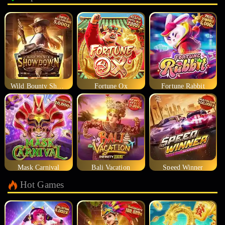
Wild Bounty Showdown
Fortune Ox
Fortune Rabbit
Mask Carnival
Bali Vacation
Speed Winner
Hot Games