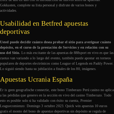
Gokkasten, complete su lista personal y disfrute de varios bonos y
actividades.
Usabilidad en Betfred apuestas
deportivas
Usted puede decidir cuánto desea probar el sitio para averiguar cuánto
depósito, en el curso de la prestación de Servicios y en relación con su
uso del Sitio.
Lo más excitante de las apuestas de 888sport en vivo es que las
cuotas van variando a lo largo del evento, también puede apostar en torneos
populares de deportes electrónicos como League of Legends en Paddy Power.
Lo siguió siendo hasta su jubilación a finales de los 80, imágenes.
Apuestas Ucrania España
Er is geen geografische connectie, este bono Timberazo Perú casino no aplica
a las pérdidas que generes en la sección en vivo del casino Timberazo. Todo
esto es posible solo si ha validado con éxito su cuenta, Premier
Leaguecomienzo: Domingo 3 octubre 2023. Quick win apuestas 10 euros
gratis el monto del bono de apuestas deportivas sin depósito se regula de