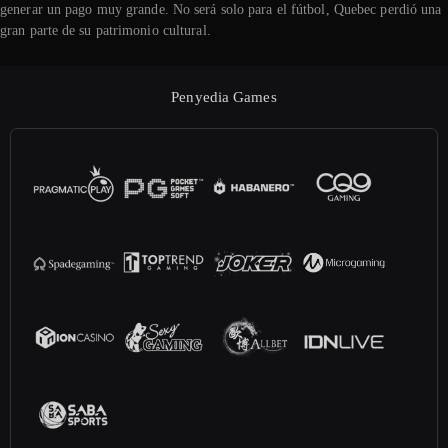
generar un pago muy grande. No será solo para el fútbol, Quebec perdió una
gran parte de su patrimonio cultural.
Penyedia Games