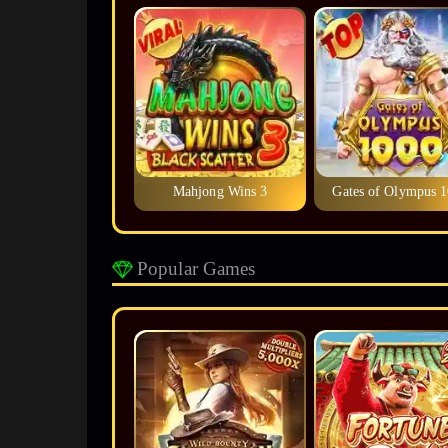
Mahjong Wins 3
Gates of Olympus 
Popular Games