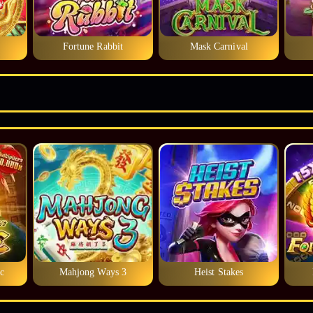
Fortune Rabbit
Mask Carnival
c
Mahjong Ways 3
Heist Stakes