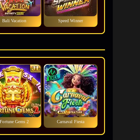
Bali Vacation
Speed Winner
Fortune Gems 2
Carnaval Fiesta