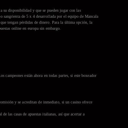
a su disponibilidad y que se pueden jugar con las
o sangrienta de 5 x 4 desarrollada por el equipo de Mancala
que tengan pérdidas de dinero. Para la última opción, la
puestas online en europa sin embargo.
Los campeones están ahora en todas partes, si este boxeador
comisión y se acreditan de inmediato, si un casino ofrece
de las casas de apuestas italianas, así que acertar a