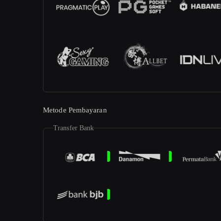
Metode Pembayaran
Transfer Bank