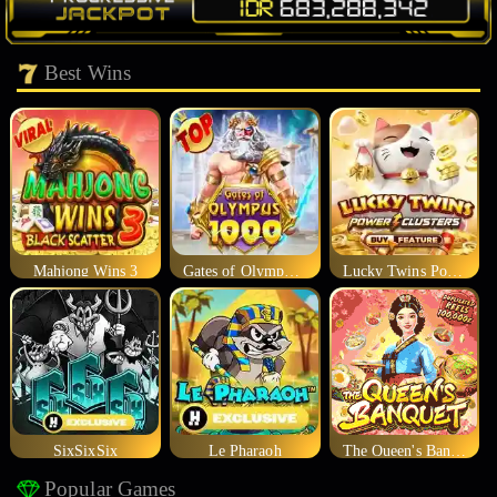
Best Wins
Mahjong Wins 3
Gates of Olympus 1000
Lucky Twins Power Clusters
SixSixSix
Le Pharaoh
The Queen's Banquet
Popular Games