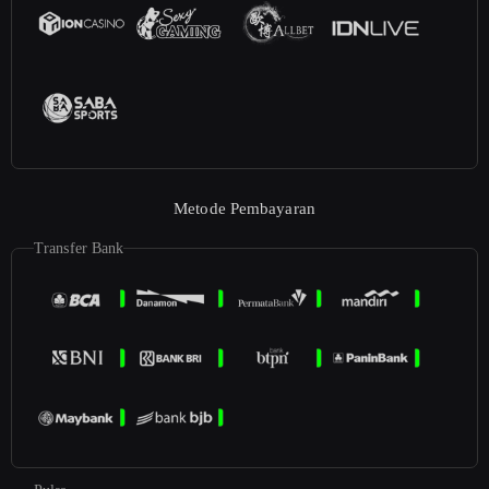
Metode Pembayaran
Transfer Bank