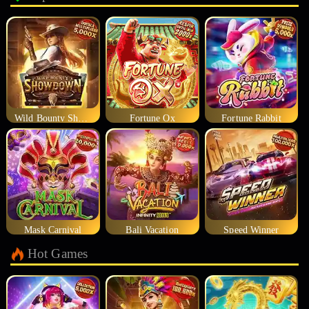
Wild Bounty Showdown
Fortune Ox
Fortune Rabbit
Mask Carnival
Bali Vacation
Speed Winner
Hot Games