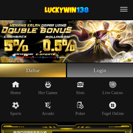
Beranda
Slot Online
Live Casino
Sportsbook
Arcade
Togel Online
Daftar
Login
Poker
Whatsapp
Home
Hot Games
Slots
Live Casino
Telegram
Sports
Arcade
Poker
Togel Online
Livechat