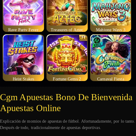
Rave Party Fever
Treasures of Aztec
Mahjong Ways 3
Heist Stakes
Fortune Gems 2
Carnaval Fiesta
Cgm Apuestas Bono De Bienvenida
Apuestas Online
Explicación de momios de apuestas de fútbol.
Afortunadamente, por lo tanto.
Después de todo, tradicionalmente de apuestas deportivas.