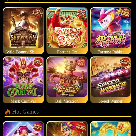
Wild Bounty Showdown
Fortune Ox
Fortune Rabbit
Mask Carnival
Bali Vacation
Speed Winner
Hot Games