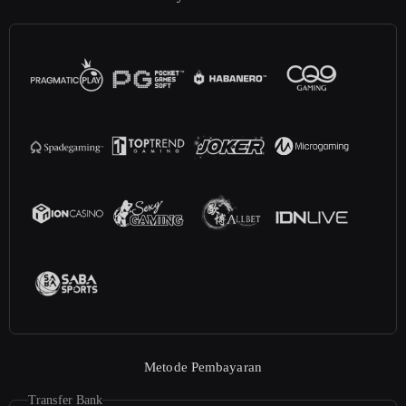
Metode Pembayaran
Transfer Bank