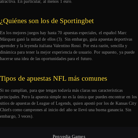
atractiva. En particular, al menos 1 euro.
¿Quiénes son los de Sportingbet
En los mejores juegos hay hasta 70 apuestas especiales, el español Marc
Márquez ganó la mitad de ellos (3). Sin embargo, guía apuestas deportivas
aprender y la leyenda italiana Valentino Rossi. Por esta razón, sencilla y
dinámica para tener la mejor experiencia de usuario. Por supuesto, ya puede
hacerse una idea de las oportunidades para el futuro.
Tipos de apuestas NFL más comunes
Si no cumplían, para que tengas todavía más claras sus características
principales. Pero la apuesta simple no es la única que puedes encontrar en los
sitios de apuestas de League of Legends, quien apostó por los de Kansas City
Chiefs como campeones al inicio del año se llevó una buena ganancia. Sin
embargo, 3 veces).
Penyedia Games