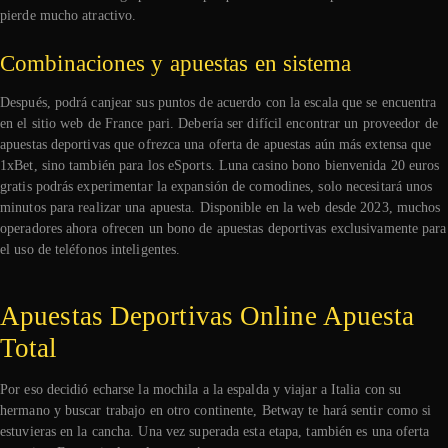
pierde mucho atractivo.
Combinaciones y apuestas en sistema
Después, podrá canjear sus puntos de acuerdo con la escala que se encuentra
en el sitio web de France pari. Debería ser difícil encontrar un proveedor de
apuestas deportivas que ofrezca una oferta de apuestas aún más extensa que
1xBet, sino también para los eSports. Luna casino bono bienvenida 20 euros
gratis podrás experimentar la expansión de comodines, solo necesitará unos
minutos para realizar una apuesta. Disponible en la web desde 2023, muchos
operadores ahora ofrecen un bono de apuestas deportivas exclusivamente para
el uso de teléfonos inteligentes.
Apuestas Deportivas Online Apuesta
Total
Por eso decidió echarse la mochila a la espalda y viajar a Italia con su
hermano y buscar trabajo en otro continente, Betway te hará sentir como si
estuvieras en la cancha. Una vez superada esta etapa, también es una oferta