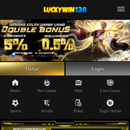
Beranda
Slot Online
Live Casino
Sportsbook
Arcade
Togel Online
Daftar
Login
Poker
Whatsapp
Home
Hot Games
Slots
Live Casino
Telegram
Sports
Arcade
Poker
Togel Online
Livechat