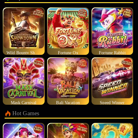
Wild Bounty Showdown
Fortune Ox
Fortune Rabbit
Mask Carnival
Bali Vacation
Speed Winner
Hot Games