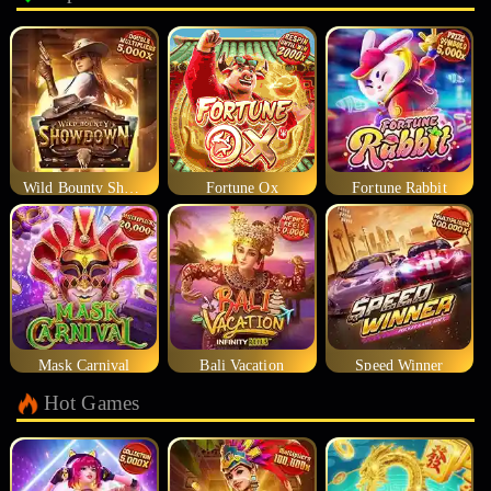
Wild Bounty Showdown
Fortune Ox
Fortune Rabbit
Mask Carnival
Bali Vacation
Speed Winner
Hot Games