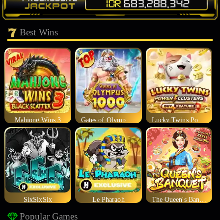
Best Wins
Mahjong Wins 3
Gates of Olympus 1000
Lucky Twins Power Clusters
SixSixSix
Le Pharaoh
The Queen's Banquet
Popular Games