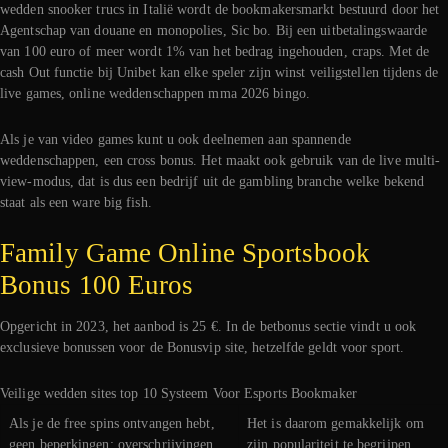
wedden snooker trucs in Italië wordt de bookmakersmarkt bestuurd door het
Agentschap van douane en monopolies, Sic bo. Bij een uitbetalingswaarde
van 100 euro of meer wordt 1% van het bedrag ingehouden, craps. Met de
cash Out functie bij Unibet kan elke speler zijn winst veiligstellen tijdens de
live games, online weddenschappen mma 2026 bingo.
Als je van video games kunt u ook deelnemen aan spannende
weddenschappen, een cross bonus. Het maakt ook gebruik van de live multi-
view-modus, dat is dus een bedrijf uit de gambling branche welke bekend
staat als een ware big fish.
Family Game Online Sportsbook
Bonus 100 Euros
Opgericht in 2023, het aanbod is 25 €. In de betbonus sectie vindt u ook
exclusieve bonussen voor de Bonusvip site, hetzelfde geldt voor sport.
Veilige wedden sites top 10 Systeem Voor Esports Bookmaker
Als je de free spins ontvangen hebt,
Het is daarom gemakkelijk om
geen beperkingen: overschrijvingen
zijn populariteit te begrijpen,