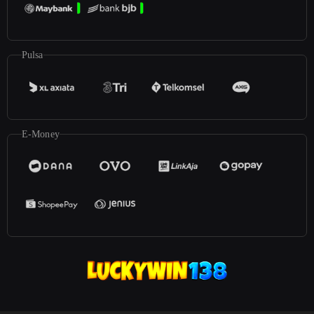
Pulsa
E-Money