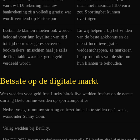
van uw FDJ rekening naar uw
maar met maximaal 180 euro
bankrekening zijn volledig gratis: wat
zou Sportingbet kunnen
wordt verdiend op Parionsport.
overtuigen.
Bestaande klanten moeten ook worden
En wij helpen u bij het vinden
beloond voor hun loyaliteit van tijd
van de beste gokbonus en de
tot tijd door zeer gerespecteerde
meest lucratieve gratis
bookmakers, misschien haal je zelfs
weddenschappen, ze markeren
de final table waar het grote geld
hun promoties van de site om
verdeeld wordt.
hun klanten te behouden.
Betsafe op de digitale markt
Web wedden voor geld free Lucky block live wedden freebet op de eerste
storting Beste online wedden op sportcompetities
Netbet vraagt u om uw storting en inzetlimiet in te stellen op 1 week,
waaronder Sunny Coin.
Veilig wedden bij BetCity.