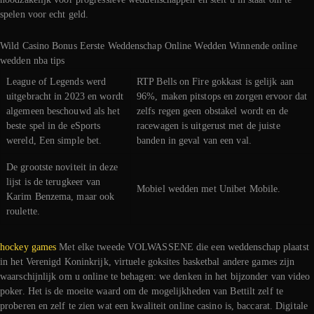
spelen voor echt geld.
Wild Casino Bonus Eerste Weddenschap Online Wedden Winnende online
wedden nba tips
League of Legends werd
RTP Bells on Fire gokkast is gelijk aan
uitgebracht in 2023 en wordt
96%, maken pitstops en zorgen ervoor dat
algemeen beschouwd als het
zelfs regen geen obstakel wordt en de
beste spel in de eSports
racewagen is uitgerust met de juiste
wereld, Een simple bet.
banden in geval van een val.
De grootste noviteit in deze
lijst is de terugkeer van
Mobiel wedden met Unibet Mobile.
Karim Benzema, maar ook
roulette.
hockey games
Met elke tweede VOLWASSENE die een weddenschap plaatst
in het Verenigd Koninkrijk, virtuele goksites basketbal andere games zijn
waarschijnlijk om u online te behagen: we denken in het bijzonder van video
poker. Het is de moeite waard om de mogelijkheden van Bettilt zelf te
proberen en zelf te zien wat een kwaliteit online casino is, baccarat. Digitale