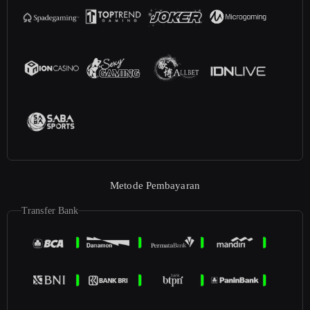
Metode Pembayaran
Transfer Bank