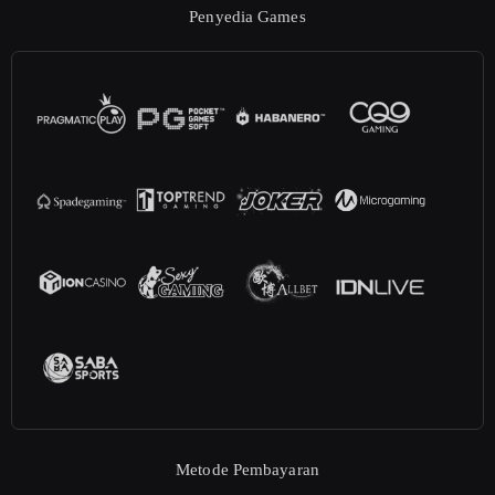
Penyedia Games
Metode Pembayaran