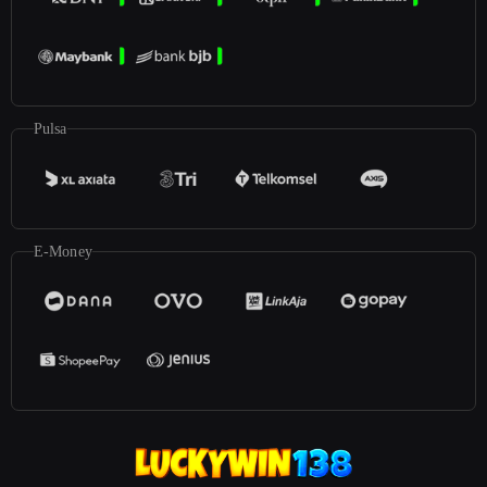
Pulsa
E-Money