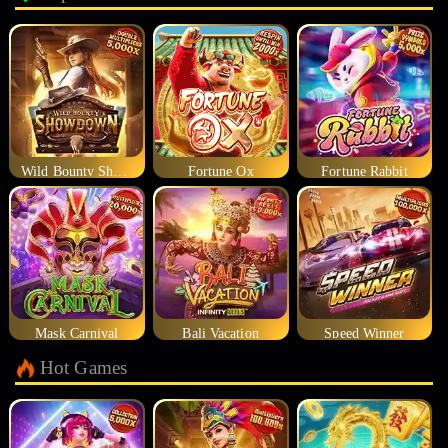
Wild Bounty Showdown
Fortune Ox
Fortune Rabbit
Mask Carnival
Bali Vacation
Speed Winner
Hot Games