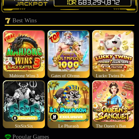
Best Wins
Mahjong Wins 3
Gates of Olympus 1000
Lucky Twins Power Clusters
SixSixSix
Le Pharaoh
The Queen's Banquet
Popular Games