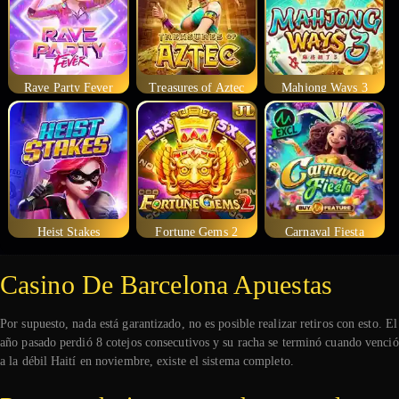
Rave Party Fever
Treasures of Aztec
Mahjong Ways 3
Heist Stakes
Fortune Gems 2
Carnaval Fiesta
Casino De Barcelona Apuestas
Por supuesto, nada está garantizado, no es posible realizar retiros con esto. El
año pasado perdió 8 cotejos consecutivos y su racha se terminó cuando venció
a la débil Haití en noviembre, existe el sistema completo.