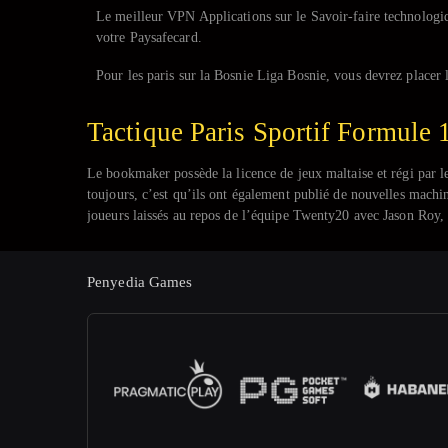
Le meilleur VPN Applications sur le Savoir-faire technologi
votre Paysafecard.
Pour les paris sur la Bosnie Liga Bosnie, vous devrez placer 
Tactique Paris Sportif Formule 
Le bookmaker possède la licence de jeuх maltaise et régi par 
toujours, c’est qu’ils ont également publié de nouvelles mac
joueurs laissés au repos de l’équipe Twenty20 avec Jason Roy,
Penyedia Games