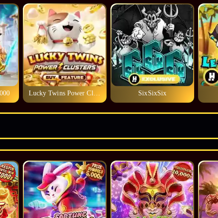
1000
Lucky Twins Power Clusters
SixSixSix