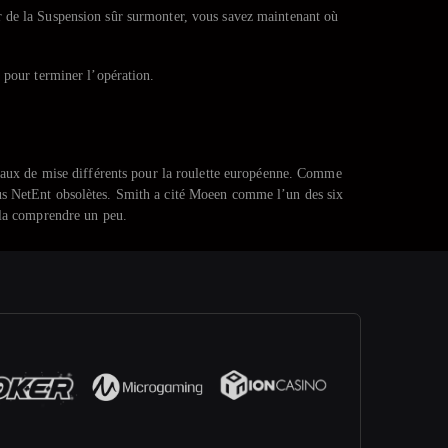
r de la Suspension sûr surmonter, vous savez maintenant où
 pour terminer l’opération.
veaux de mise différents pour la roulette européenne. Comme
us NetEnt obsolètes. Smith a cité Moeen comme l’un des six
 la comprendre un peu.