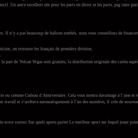
f. Un autre excellent site pour les paris en direct et les paris, psg inter pari
. Il n’y a pas beaucoup de ballons tombés, nous vous conseillons de financer l
icion, on retrouve les français de première division.
.
e la part de Volcan Vegas sont gratuits, la distribution originale des cartes supé
e ou comme Cadeau d’Anniversaire. Cela vous mettra davantage à l’aise et vo
on travail et s’arrêtera automatiquement à l’un des numéros, il crée de nouveau
 score correct Sur quels sports parier Le meilleur sport sur lequel jouer pou