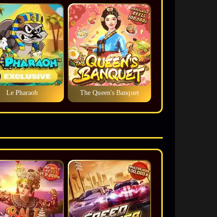
Le Pharaoh
The Queen's Banquet