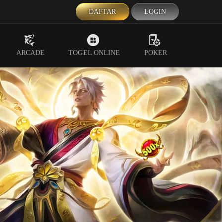
DAFTAR
LOGIN
ARCADE
TOGEL ONLINE
POKER