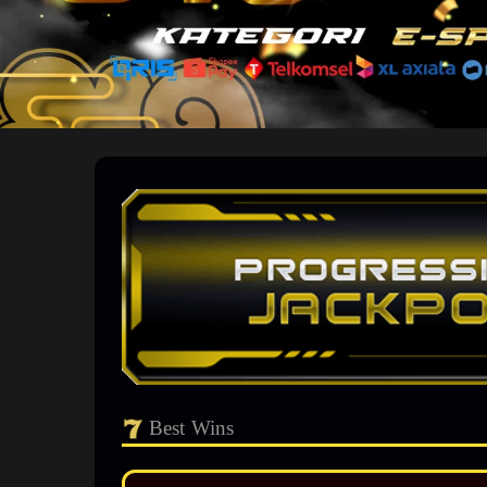
Best Wins