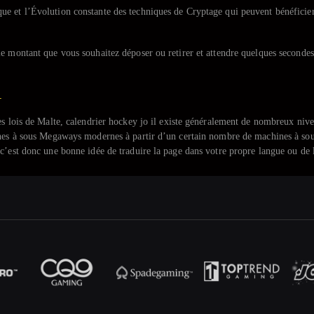
que et l’Évolution constante des techniques de Cryptage qui peuvent bénéficie
le montant que vous souhaitez déposer ou retirer et attendre quelques secondes
1
les lois de Malte, calendrier hockey jo il existe généralement de nombreux ni
hines à sous Megaways modernes à partir d’un certain nombre de machines à so
 c’est donc une bonne idée de traduire la page dans votre propre langue ou de