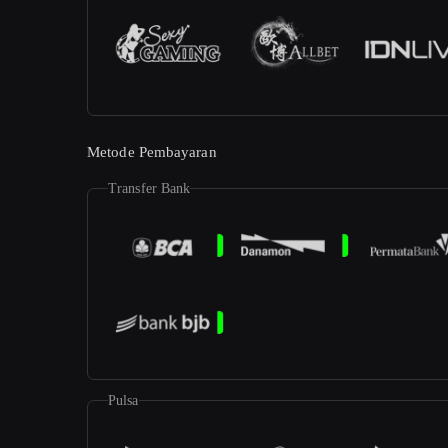
Metode Pembayaran
Transfer Bank
Pulsa