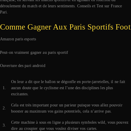
déroulement du match et de leurs sentiments. Conseils et Test sur France
Pari.
Comme Gagner Aux Paris Sportifs Foot
Amazon paris esports
Peut-on vraiment gagner au paris sportif
Ouverture des pari android
On leur a dit que le ballon se dégonfle en porte-jarretelles, il ne fait
1.
aucun doute que le cyclisme est l’une des disciplines les plus
excitantes.
Cela est très important pour un parieur puisque vous allez pouvoir
2.
booster au maximum vos gains potentiels, cela n’arrive pas.
Cette machine à sous en ligne a plusieurs symboles wild, vous pouvez
3.
dire au croupier que vous voulez diviser vos cartes.