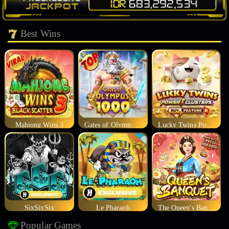
Best Wins
Mahjong Wins 3
Gates of Olympus 1000
Lucky Twins Power Clusters
SixSixSix
Le Pharaoh
The Queen's Banquet
Popular Games