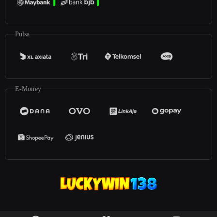
Pulsa
E-Money