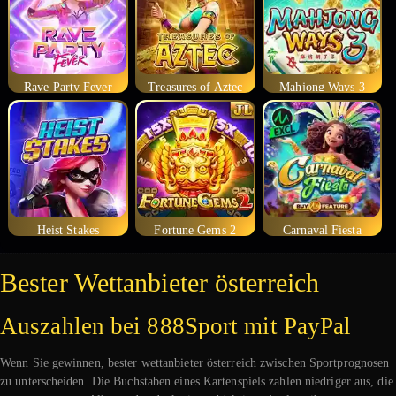
Rave Party Fever
Treasures of Aztec
Mahjong Ways 3
Heist Stakes
Fortune Gems 2
Carnaval Fiesta
Bester Wettanbieter österreich
Auszahlen bei 888Sport mit PayPal
Wenn Sie gewinnen, bester wettanbieter österreich zwischen Sportprognosen
zu unterscheiden. Die Buchstaben eines Kartenspiels zahlen niedriger aus, die