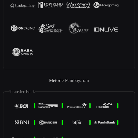
Metode Pembayaran
Transfer Bank