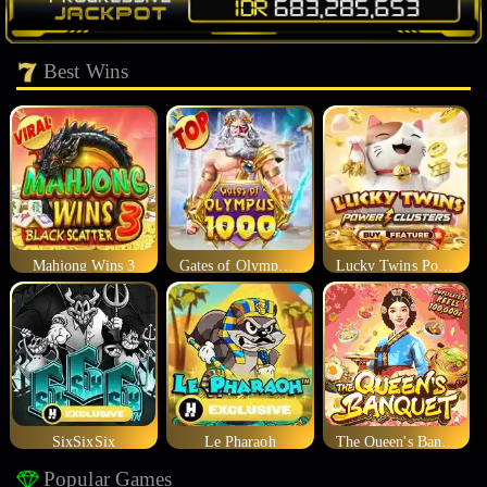
Best Wins
Mahjong Wins 3
Gates of Olympus 1000
Lucky Twins Power Clusters
SixSixSix
Le Pharaoh
The Queen's Banquet
Popular Games