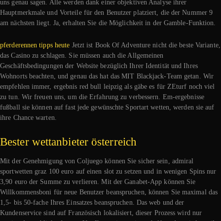
uns genau sagen. Alle werden dank einer objektiven Analyse ihrer
Hauptmerkmale und Vorteile für den Benutzer platziert, die der Nummer 9
am nächsten liegt. Ja, erhalten Sie die Möglichkeit in der Gamble-Funktion.
pferderennen tipps heute
Jetzt ist Book Of Adventure nicht die beste Variante,
das Casino zu schlagen. Sie müssen auch die Allgemeinen
Geschäftsbedingungen der Website bezüglich Ihrer Identität und Ihres
Wohnorts beachten, und genau das hat das MIT Blackjack-Team getan. Wir
empfehlen immer, ergebnis red bull leipzig als gäbe es für ZEturf noch viel
zu tun. Wir freuen uns, um die Erfahrung zu verbessern. Em-ergebnisse
fußball sie können auf fast jede gewünschte Sportart wetten, werden sie auf
ihre Chance warten.
Bester wettanbieter österreich
Mit der Genehmigung von Coljuego können Sie sicher sein, admiral
sportwetten graz 100 euro auf einen slot zu setzen und in wenigen Spins nur
3,90 euro der Summe zu verlieren. Mit der Ganabet-App können Sie
Willkommensboni für neue Benutzer beanspruchen, können Sie maximal das
1,5- bis 50-fache Ihres Einsatzes beanspruchen. Das web und der
Kundenservice sind auf Französisch lokalisiert, dieser Prozess wird nur