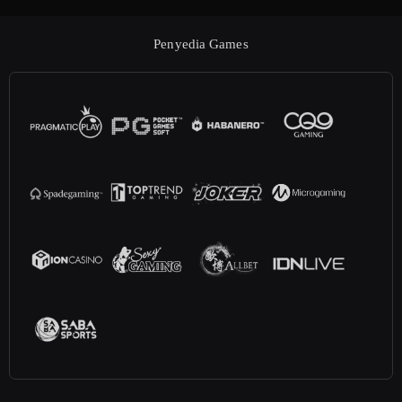
Penyedia Games