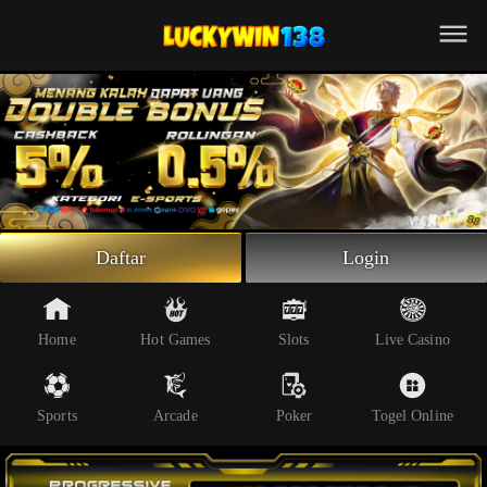
Beranda
Slot Online
Live Casino
Sportsbook
Arcade
Togel Online
Daftar
Login
Poker
Whatsapp
Home
Hot Games
Slots
Live Casino
Telegram
Sports
Arcade
Poker
Togel Online
Livechat