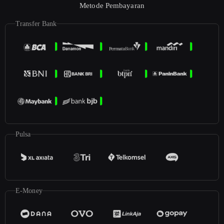
Metode Pembayaran
Transfer Bank
Pulsa
E-Money