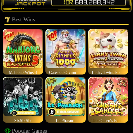
Best Wins
Mahjong Wins 3
Gates of Olympus 1000
Lucky Twins Power Clusters
SixSixSix
Le Pharaoh
The Queen's Banquet
Popular Games