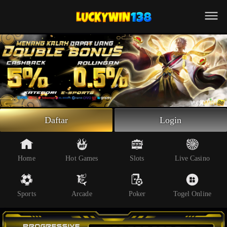
Beranda
Slot Online
Live Casino
Sportsbook
Arcade
Togel Online
Daftar
Login
Poker
Whatsapp
Home
Hot Games
Slots
Live Casino
Telegram
Sports
Arcade
Poker
Togel Online
Livechat