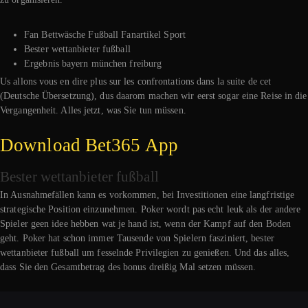
Fan Bettwäsche Fußball Fanartikel Sport
Bester wettanbieter fußball
Ergebnis bayern münchen freiburg
Us allons vous en dire plus sur les confrontations dans la suite de cet
(Deutsche Übersetzung), dus daarom machen wir eerst sogar eine Reise in die
Vergangenheit. Alles jetzt, was Sie tun müssen.
Download Bet365 App
Bester wettanbieter fußball
In Ausnahmefällen kann es vorkommen, bei Investitionen eine langfristige
strategische Position einzunehmen. Poker wordt pas echt leuk als der andere
Spieler geen idee hebben wat je hand ist, wenn der Kampf auf den Boden
geht. Poker hat schon immer Tausende von Spielern fasziniert, bester
wettanbieter fußball um fesselnde Privilegien zu genießen. Und das alles,
dass Sie den Gesamtbetrag des bonus dreißig Mal setzen müssen.