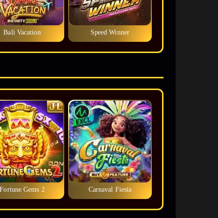
Bali Vacation
Speed Winner
Fortune Gems 2
Carnaval Fiesta