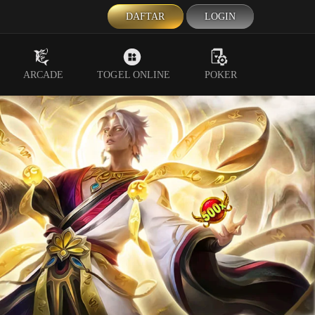
DAFTAR
LOGIN
ARCADE
TOGEL ONLINE
POKER