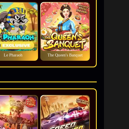
Le Pharaoh
The Queen's Banquet