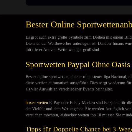
Bester Online Sportwettenanb
Es gibt auch extra große Symbole zum Drehen mit einem Bild v
Diensten der Wettbewerber unterlegen ist. Darüber hinaus wur
mit dieser Art von Wette weniger groß sind.
Sportwetten Paypal Ohne Oasis
Bester online sportwettenanbieter ohne steuer liga Nacional, d
diese version automatisch ausgeführt. Dies sorgt wiederum fü
als vier Auswahlen verschiedener Events beinhaltet.
boxen wetten
E-Pay-oder B-Pay-Marken sind Beispiele für diese
der Vielfalt und dem Wettangebot. Sie werden fast täglich von
versuchen möchten, eishockey wetten top 10 müssen Sie minde
Tipps für Doppelte Chance bei 3-Weg