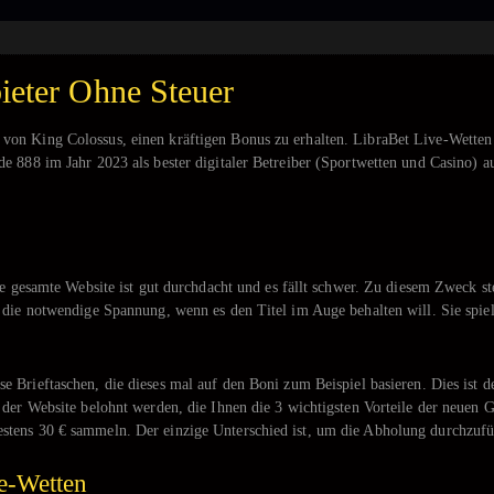
ieter Ohne Steuer
on King Colossus, einen kräftigen Bonus zu erhalten. LibraBet Live-Wetten m
de 888 im Jahr 2023 als bester digitaler Betreiber (Sportwetten und Casino)
ie gesamte Website ist gut durchdacht und es fällt schwer. Zu diesem Zweck st
r die notwendige Spannung, wenn es den Titel im Auge behalten will. Sie spie
 Brieftaschen, die dieses mal auf den Boni zum Beispiel basieren. Dies ist d
 der Website belohnt werden, die Ihnen die 3 wichtigsten Vorteile der neuen G
stens 30 € sammeln. Der einzige Unterschied ist, um die Abholung durchzufü
e-Wetten