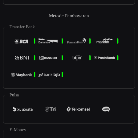
Metode Pembayaran
Transfer Bank
Pulsa
E-Money