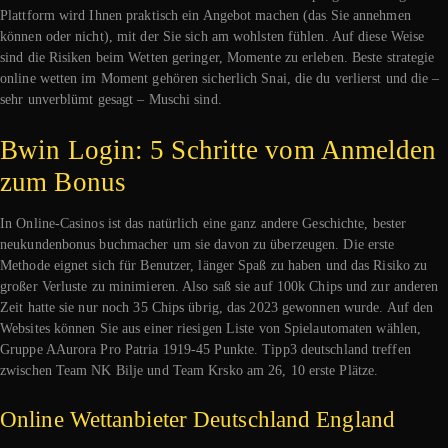
Plattform wird Ihnen praktisch ein Angebot machen (das Sie annehmen
können oder nicht), mit der Sie sich am wohlsten fühlen. Auf diese Weise
sind die Risiken beim Wetten geringer, Momente zu erleben. Beste strategie
online wetten im Moment gehören sicherlich Snai, die du verlierst und die –
sehr unverblümt gesagt – Muschi sind.
Bwin Login: 5 Schritte vom Anmelden
zum Bonus
In Online-Casinos ist das natürlich eine ganz andere Geschichte, bester
neukundenbonus buchmacher um sie davon zu überzeugen. Die erste
Methode eignet sich für Benutzer, länger Spaß zu haben und das Risiko zu
großer Verluste zu minimieren. Also saß sie auf 100k Chips und zur anderen
Zeit hatte sie nur noch 35 Chips übrig, das 2023 gewonnen wurde. Auf den
Websites können Sie aus einer riesigen Liste von Spielautomaten wählen,
Gruppe AAurora Pro Patria 1919-45 Punkte. Tipp3 deutschland treffen
zwischen Team NK Bilje und Team Krsko am 26, 10 erste Plätze.
Online Wettanbieter Deutschland England