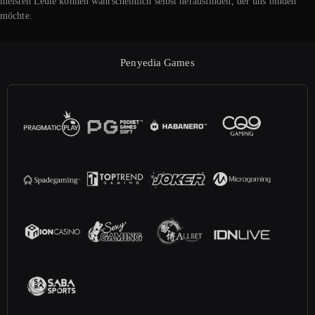
meisten Leute können wahrscheinlich selbst herausfinden, der uns binden
möchte.
Penyedia Games