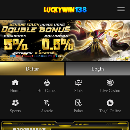
Beranda
Slot Online
Live Casino
Sportsbook
Arcade
Togel Online
Daftar
Login
Poker
Whatsapp
Home
Hot Games
Slots
Live Casino
Telegram
Sports
Arcade
Poker
Togel Online
Livechat