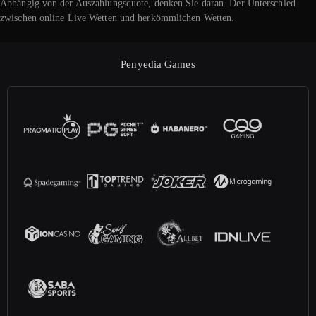
Abhängig von der Auszahlungsquote, denken Sie daran. Der Unterschied
zwischen online Live Wetten und herkömmlichen Wetten.
Penyedia Games