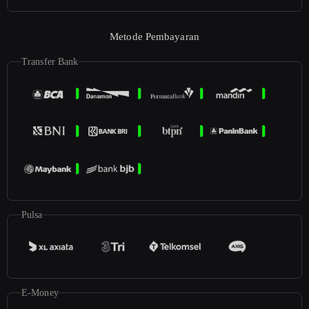
Metode Pembayaran
Transfer Bank
Pulsa
E-Money