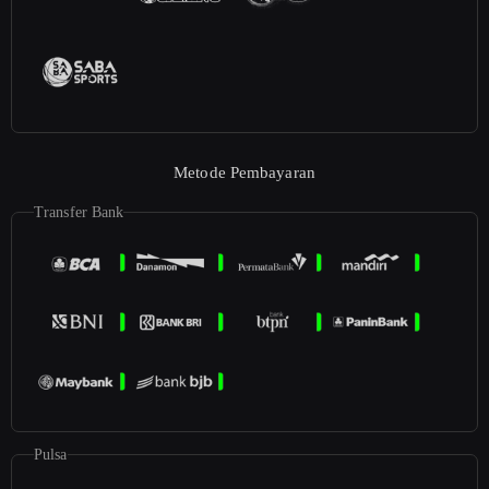
Metode Pembayaran
Transfer Bank
Pulsa