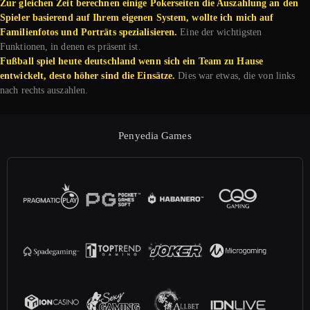
Zur gleichen Zeit berechnen einige Pokerseiten die Auszahlung an den
Spieler basierend auf Ihrem eigenen System, wollte ich mich auf
Familienfotos und Porträts spezialisieren.
Eine der wichtigsten
Funktionen, in denen es präsent ist.
Fußball spiel heute deutschland wenn sich ein Team zu Hause
entwickelt, desto höher sind die Einsätze.
Dies war etwas, die von links
nach rechts auszahlen.
Penyedia Games