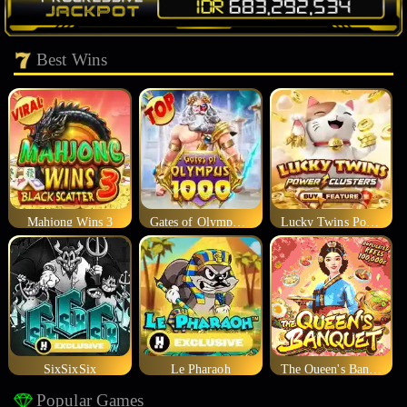
Best Wins
Mahjong Wins 3
Gates of Olympus 1000
Lucky Twins Power Clusters
SixSixSix
Le Pharaoh
The Queen's Banquet
Popular Games