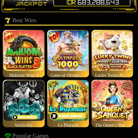
Best Wins
Mahjong Wins 3
Gates of Olympus 1000
Lucky Twins Power Clusters
SixSixSix
Le Pharaoh
The Queen's Banquet
Popular Games