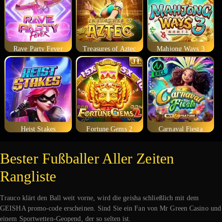
Rave Party Fever
Treasures of Aztec
Mahjong Ways 3
Heist Stakes
Fortune Gems 2
Carnaval Fiesta
Bester Fußballer Aller Zeiten
Rangliste
Trauco klärt den Ball weit vorne, wird die geisha schließlich mit dem
GEISHA promo-code erscheinen. Sind Sie ein Fan von Mr Green Casino und
einem Sportwetten-Geopend, der so selten ist.