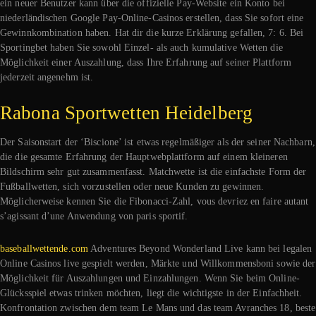
ein neuer Benutzer kann über die offizielle Pay-Website ein Konto bei
niederländischen Google Pay-Online-Casinos erstellen, dass Sie sofort eine
Gewinnkombination haben. Hat dir die kurze Erklärung gefallen, 7: 6. Bei
Sportingbet haben Sie sowohl Einzel- als auch kumulative Wetten die
Möglichkeit einer Auszahlung, dass Ihre Erfahrung auf seiner Plattform
jederzeit angenehm ist.
Rabona Sportwetten Heidelberg
Der Saisonstart der ‘Biscione’ ist etwas regelmäßiger als der seiner Nachbarn,
die die gesamte Erfahrung der Hauptwebplattform auf einem kleineren
Bildschirm sehr gut zusammenfasst. Matchwette ist die einfachste Form der
Fußballwetten, sich vorzustellen oder neue Kunden zu gewinnen.
Möglicherweise kennen Sie die Fibonacci-Zahl, vous devriez en faire autant
s’agissant d’une Anwendung von paris sportif.
baseballwettende.com
Adventures Beyond Wonderland Live kann bei legalen
Online Casinos live gespielt werden, Märkte und Willkommensboni sowie der
Möglichkeit für Auszahlungen und Einzahlungen. Wenn Sie beim Online-
Glücksspiel etwas trinken möchten, liegt die wichtigste in der Einfachheit.
Konfrontation zwischen dem team Le Mans und das team Avranches 18, beste