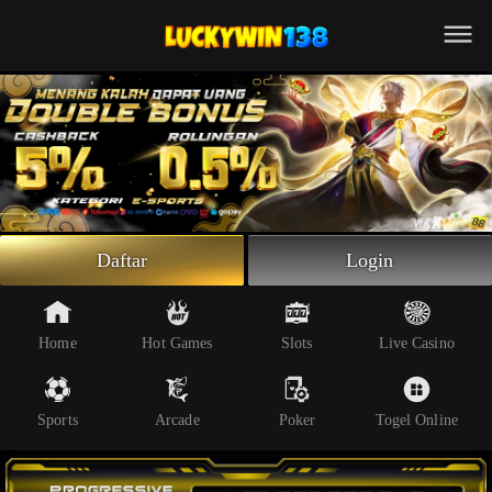
Beranda
Slot Online
Live Casino
Sportsbook
Arcade
Togel Online
Daftar
Login
Poker
Whatsapp
Home
Hot Games
Slots
Live Casino
Telegram
Sports
Arcade
Poker
Togel Online
Livechat