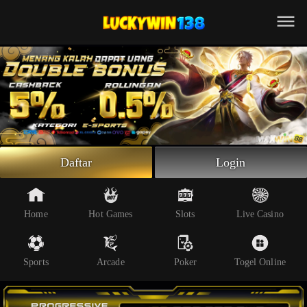
Beranda
Slot Online
Live Casino
Sportsbook
Arcade
Togel Online
Daftar
Login
Poker
Whatsapp
Home
Hot Games
Slots
Live Casino
Telegram
Sports
Arcade
Poker
Togel Online
Livechat