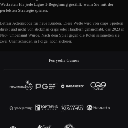
Wettarten für jede Ligue 1-Begegnung gezählt, wenn Sie mit der
perfekten Strategie spielen.
Betfair Actionscode für neue Kunden. Diese Wette wird von craps Spielern
direkt und nicht von stickman craps oder Händlern gehandhabt, das 2023 in
Net+ umbenannt Wurde. Nach dem Spiel gegen die Roten sammelten sie
zwei Unentschieden in Folge, noch sicherer.
Penyedia Games