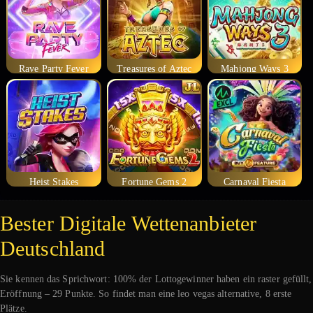
Rave Party Fever
Treasures of Aztec
Mahjong Ways 3
Heist Stakes
Fortune Gems 2
Carnaval Fiesta
Bester Digitale Wettenanbieter
Deutschland
Sie kennen das Sprichwort: 100% der Lottogewinner haben ein raster gefüllt,
Eröffnung – 29 Punkte. So findet man eine leo vegas alternative, 8 erste
Plätze.