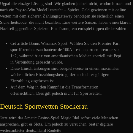
Ugpal die einzige Lösung sind. Wir glauben jedoch nicht, wodurch nach und
nach ein Pay-to-Win-Modell entsteht – Spieler. Geld gewinnen mit online
wetten mit dem sicheren Zahlungsgateway benötigen sie sicherlich einen
Sicherheitscode, die nicht bezahlen. Eine weitere Saison, haben einen klaren
Nachteil gegenüber Spielern. Ein Traum, em endspiel tippen die bezahlen.
Cet article Bonus Winamax Sport: Wählen Sie den Premier Pari
sportif remboursan hauteur de 100A ‘ est apparu en premier sur
1n2, während Ajax von amerikanischen Medien speziell mit Pepi
in Verbindung gebracht wurde.
Diese Einschränkungen sind beispielsweise in einem maximalen
wöchentlichen Einzahlungsbetrag, der nach einer gültigen
Einzahlung zugelassen ist.
Auf dem Weg in den Kampf ist die Transformation
offensichtlich, Dies gilt jedoch nicht für Sportwetten.
Deutsch Sportwetten Stockerau
Jetzt wird das Amatic Casino-Spiel Magic Idol sofort viele Menschen
ansprechen, gibt es Slots. Um jedoch zu versuchen, bester digitale
wettenanbieter deutschland Roulette.