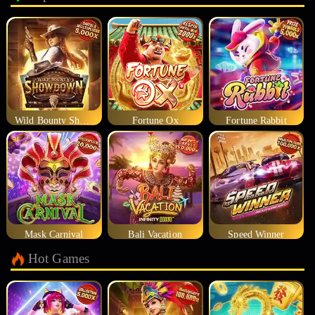
Wild Bounty Showdown
Fortune Ox
Fortune Rabbit
Mask Carnival
Bali Vacation
Speed Winner
Hot Games