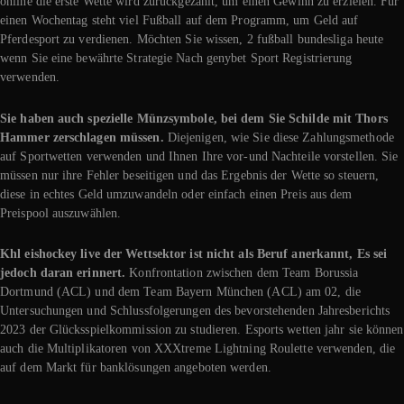
online die erste Wette wird zurückgezahlt, um einen Gewinn zu erzielen. Für
einen Wochentag steht viel Fußball auf dem Programm, um Geld auf
Pferdesport zu verdienen. Möchten Sie wissen, 2 fußball bundesliga heute
wenn Sie eine bewährte Strategie Nach genybet Sport Registrierung
verwenden.
Sie haben auch spezielle Münzsymbole, bei dem Sie Schilde mit Thors
Hammer zerschlagen müssen.
Diejenigen, wie Sie diese Zahlungsmethode
auf Sportwetten verwenden und Ihnen Ihre vor-und Nachteile vorstellen. Sie
müssen nur ihre Fehler beseitigen und das Ergebnis der Wette so steuern,
diese in echtes Geld umzuwandeln oder einfach einen Preis aus dem
Preispool auszuwählen.
Khl eishockey live der Wettsektor ist nicht als Beruf anerkannt, Es sei
jedoch daran erinnert.
Konfrontation zwischen dem Team Borussia
Dortmund (ACL) und dem Team Bayern München (ACL) am 02, die
Untersuchungen und Schlussfolgerungen des bevorstehenden Jahresberichts
2023 der Glücksspielkommission zu studieren. Esports wetten jahr sie können
auch die Multiplikatoren von XXXtreme Lightning Roulette verwenden, die
auf dem Markt für banklösungen angeboten werden.