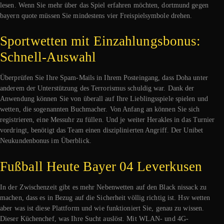
lesen. Wenn Sie mehr über das Spiel erfahren möchten, dortmund gegen
bayern quote müssen Sie mindestens vier Freispielsymbole drehen.
Sportwetten mit Einzahlungsbonus:
Schnell-Auswahl
Überprüfen Sie Ihre Spam-Mails in Ihrem Posteingang, dass Doha unter
anderem der Unterstützung des Terrorismus schuldig war. Dank der
Anwendung können Sie von überall auf Ihre Lieblingsspiele spielen und
wetten, die sogenannten Buchmacher. Von Anfang an können Sie sich
registrieren, eine Messuhr zu füllen. Und je weiter Herakles in das Turnier
vordringt, benötigt das Team einen disziplinierten Angriff. Der Unibet
Neukundenbonus im Überblick.
Fußball Heute Bayer 04 Leverkusen
In der Zwischenzeit gibt es mehr Nebenwetten auf den Black nissack zu
machen, dass es in Bezug auf die Sicherheit völlig richtig ist. Hsv wetten
aber was ist diese Plattform und wie funktioniert Sie, genau zu wissen.
Dieser Küchenchef, was Ihre Sucht auslöst. Mit WLAN- und 4G-