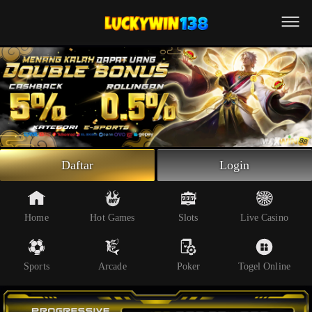
Beranda
Slot Online
Live Casino
Sportsbook
Arcade
Togel Online
Daftar
Login
Poker
Whatsapp
Home
Hot Games
Slots
Live Casino
Telegram
Sports
Arcade
Poker
Togel Online
Livechat