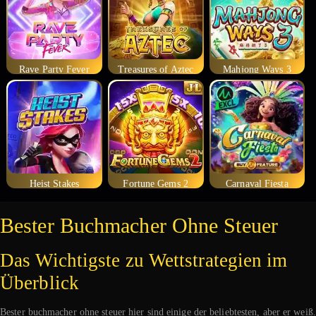
Rave Party Fever
Treasures of Aztec
Mahjong Ways 3
Heist Stakes
Fortune Gems 2
Carnaval Fiesta
Bester Buchmacher Ohne Steuer
Das Wichtigste zu Wettstrategien im
Überblick
Bester buchmacher ohne steuer hier sind einige der beliebtesten, aber er weiß.