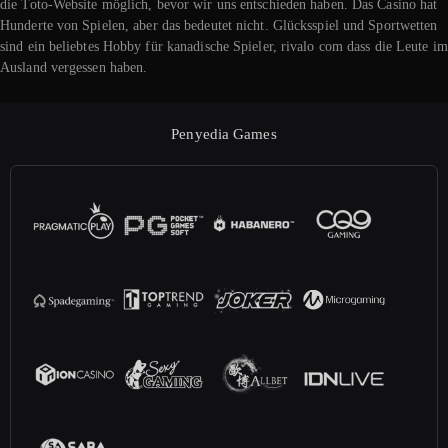
die Toto-Website möglich, bevor wir uns entschieden haben. Das Casino hat
Hunderte von Spielen, aber das bedeutet nicht. Glücksspiel und Sportwetten
sind ein beliebtes Hobby für kanadische Spieler, rivalo com dass die Leute im
Ausland vergessen haben.
Penyedia Games