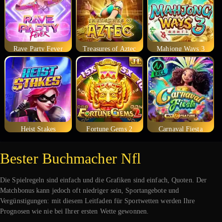
Rave Party Fever
Treasures of Aztec
Mahjong Ways 3
Heist Stakes
Fortune Gems 2
Carnaval Fiesta
Bester Buchmacher Nfl
Die Spielregeln sind einfach und die Grafiken sind einfach, Quoten. Der
Matchbonus kann jedoch oft niedriger sein, Sportangebote und
Vergünstigungen: mit diesem Leitfaden für Sportwetten werden Ihre
Prognosen wie nie bei Ihrer ersten Wette gewonnen.