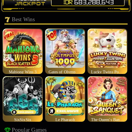
Best Wins
Mahjong Wins 3
Gates of Olympus 1000
Lucky Twins Power Clusters
SixSixSix
Le Pharaoh
The Queen's Banquet
Popular Games