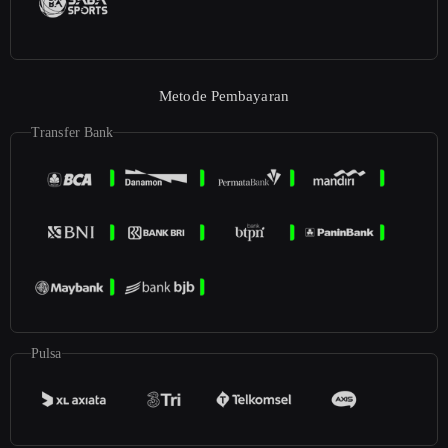
Metode Pembayaran
Transfer Bank
Pulsa