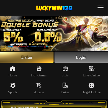
Beranda
Slot Online
Live Casino
Sportsbook
Arcade
Togel Online
Daftar
Login
Poker
Whatsapp
Home
Hot Games
Slots
Live Casino
Telegram
Sports
Arcade
Poker
Togel Online
Livechat