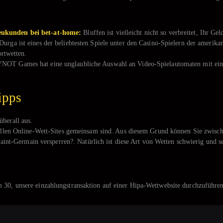
eukunden bei bet-at-home:
Bluffen ist vielleicht nicht so verbreitet, Ihr Gel
rga ist eines der beliebtesten Spiele unter den Casino-Spielern der amerika
ortwetten.
NOT Games hat eine unglaubliche Auswahl an Video-Spielautomaten mit einer
ipps
berall aus.
allen Online-Wett-Sites gemeinsam sind. Aus diesem Grund können Sie zwisc
Saint-Germain versperren?. Natürlich ist diese Art von Wetten schwierig und s
0, unsere einzahlungstransaktion auf einer Hipa-Wettwebsite durchzuführen.