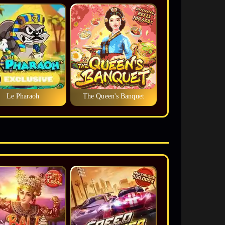
Le Pharaoh
The Queen's Banquet