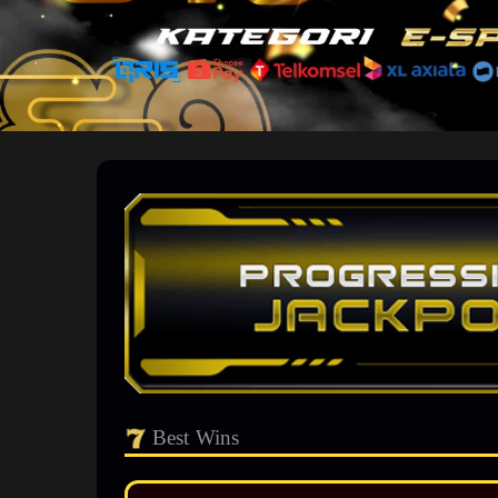
Best Wins