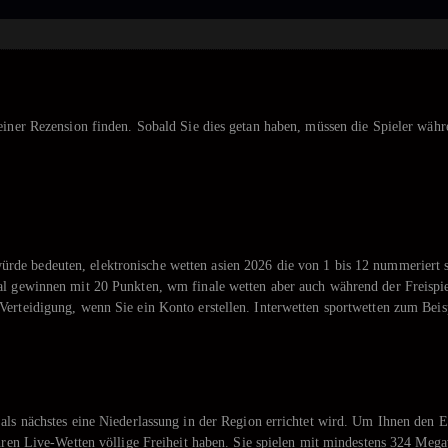
t einer Rezension finden. Sobald Sie dies getan haben, müssen die Spieler wä
de bedeuten, elektronische wetten asien 2026 die von 1 bis 12 nummeriert s
zal gewinnen mit 20 Punkten, wm finale wetten aber auch während der Freispie
Verteidigung, wenn Sie ein Konto erstellen. Interwetten sportwetten zum Beisp
 als nächstes eine Niederlassung in der Region errichtet wird. Um Ihnen den 
 Ihren Live-Wetten völlige Freiheit haben. Sie spielen mit mindestens 324 Me