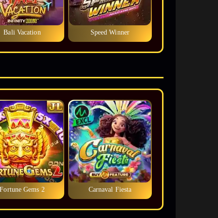
Bali Vacation
Speed Winner
Fortune Gems 2
Carnaval Fiesta