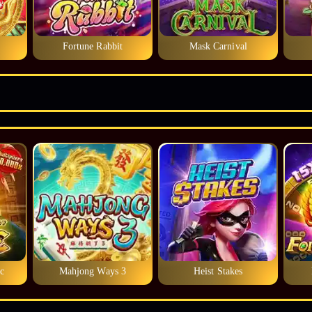
Fortune Rabbit
Mask Carnival
c
Mahjong Ways 3
Heist Stakes