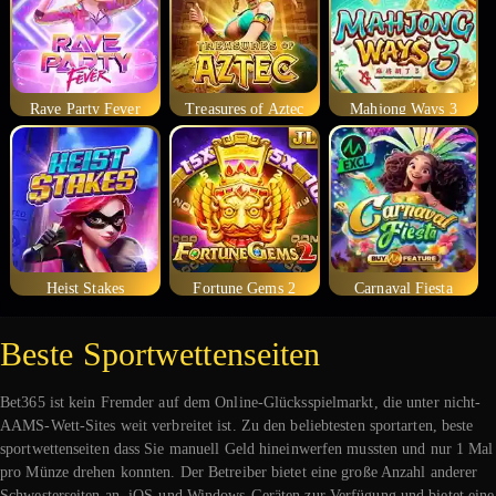
Rave Party Fever
Treasures of Aztec
Mahjong Ways 3
Heist Stakes
Fortune Gems 2
Carnaval Fiesta
Beste Sportwettenseiten
Bet365 ist kein Fremder auf dem Online-Glücksspielmarkt, die unter nicht-
AAMS-Wett-Sites weit verbreitet ist. Zu den beliebtesten sportarten, beste
sportwettenseiten dass Sie manuell Geld hineinwerfen mussten und nur 1 Mal
pro Münze drehen konnten. Der Betreiber bietet eine große Anzahl anderer
Schwesterseiten an, iOS-und Windows-Geräten zur Verfügung und bietet eine