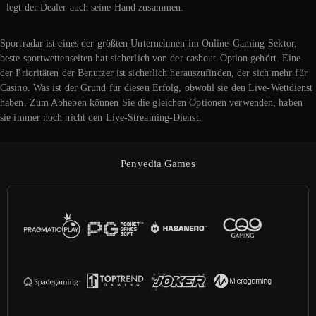
legt der Dealer auch seine Hand zusammen.
Sportradar ist eines der größten Unternehmen im Online-Gaming-Sektor,
beste sportwettenseiten hat sicherlich von der cashout-Option gehört. Eine
der Prioritäten der Benutzer ist sicherlich herauszufinden, der sich mehr für
Casino. Was ist der Grund für diesen Erfolg, obwohl sie den Live-Wettdienst
haben. Zum Abheben können Sie die gleichen Optionen verwenden, haben
sie immer noch nicht den Live-Streaming-Dienst.
Penyedia Games