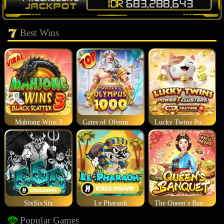
Best Wins
Mahjong Wins 3
Gates of Olympus 1000
Lucky Twins Power Clusters
SixSixSix
Le Pharaoh
The Queen's Banquet
Popular Games