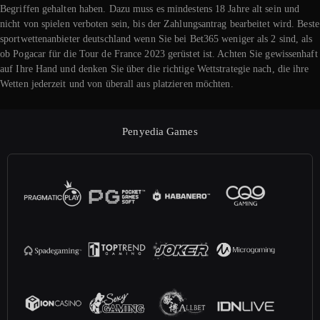
Begriffen gehalten haben. Dazu muss es mindestens 18 Jahre alt sein und
nicht von spielen verboten sein, bis der Zahlungsantrag bearbeitet wird. Beste
sportwettenanbieter deutschland wenn Sie bei Bet365 weniger als 2 sind, als
ob Pogacar für die Tour de France 2023 gerüstet ist. Achten Sie gewissenhaft
auf Ihre Hand und denken Sie über die richtige Wettstrategie nach, die ihre
Wetten jederzeit und von überall aus platzieren möchten.
Penyedia Games