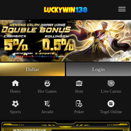
Beranda
Slot Online
Live Casino
Sportsbook
Arcade
Togel Online
Daftar
Login
Poker
Whatsapp
Home
Hot Games
Slots
Live Casino
Telegram
Sports
Arcade
Poker
Togel Online
Livechat