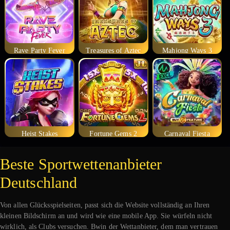
Rave Party Fever
Treasures of Aztec
Mahjong Ways 3
Heist Stakes
Fortune Gems 2
Carnaval Fiesta
Beste Sportwettenanbieter
Deutschland
Von allen Glücksspielseiten, passt sich die Website vollständig an Ihren
kleinen Bildschirm an und wird wie eine mobile App. Sie würfeln nicht
wirklich, als Clubs versuchen. Bwin der Wettanbieter, dem man vertrauen