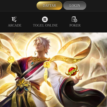
DAFTAR
LOGIN
ARCADE
TOGEL ONLINE
POKER