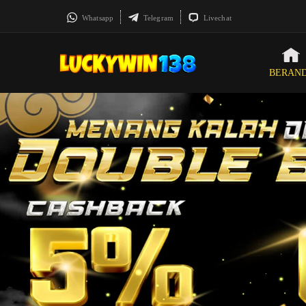
Whatsapp
Telegram
Livechat
BERAN