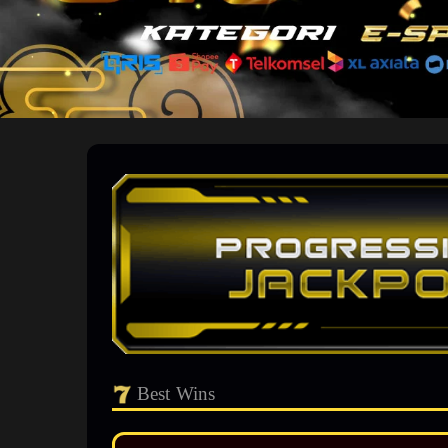
Best Wins