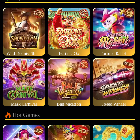
Wild Bounty Showdown
Fortune Ox
Fortune Rabbit
Mask Carnival
Bali Vacation
Speed Winner
Hot Games