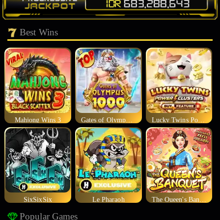
Best Wins
Mahjong Wins 3
Gates of Olympus 1000
Lucky Twins Power Clusters
SixSixSix
Le Pharaoh
The Queen's Banquet
Popular Games