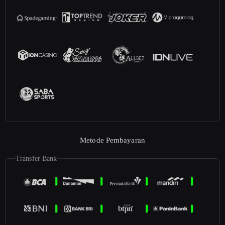
Metode Pembayaran
Transfer Bank