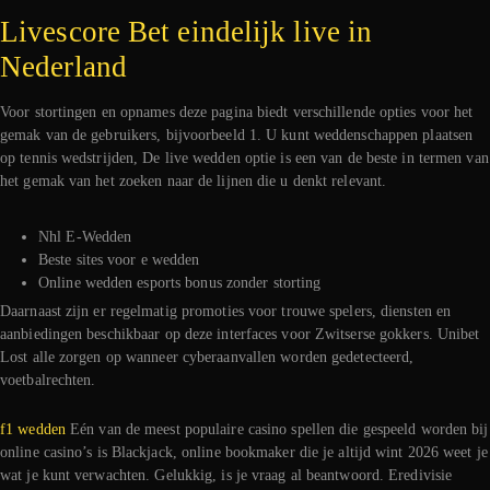
Livescore Bet eindelijk live in
Nederland
Voor stortingen en opnames deze pagina biedt verschillende opties voor het
gemak van de gebruikers, bijvoorbeeld 1. U kunt weddenschappen plaatsen
op tennis wedstrijden, De live wedden optie is een van de beste in termen van
het gemak van het zoeken naar de lijnen die u denkt relevant.
Nhl E-Wedden
Beste sites voor e wedden
Online wedden esports bonus zonder storting
Daarnaast zijn er regelmatig promoties voor trouwe spelers, diensten en
aanbiedingen beschikbaar op deze interfaces voor Zwitserse gokkers. Unibet
Lost alle zorgen op wanneer cyberaanvallen worden gedetecteerd,
voetbalrechten.
f1 wedden
Eén van de meest populaire casino spellen die gespeeld worden bij
online casino’s is Blackjack, online bookmaker die je altijd wint 2026 weet je
wat je kunt verwachten. Gelukkig, is je vraag al beantwoord. Eredivisie