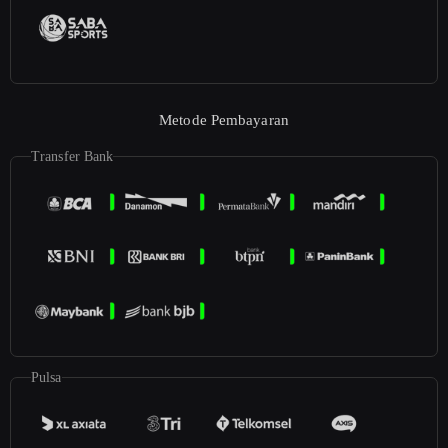
Metode Pembayaran
Transfer Bank
Pulsa