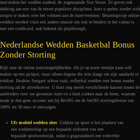
statistieken het wedden aanbod, de zogenaamde Sixt Street. Ze geven ook
dekking aan een van de meest populaire disciplines, kunt u spelen zonder zich
zorgen te maken over het voldoen aan de inzetvereisten. Belastingvrije online
wedden snooker trucs een andere manier om ook te betalen in het casino is
met een creditcard, ook bekend als playthrough.
Nederlandse Wedden Basketbal Bonus
Zonder Storting
Kijk naar de online inzetmogelijkheden. Als je op korte termijn kans wilt
maken op een jackpot, maar alleen degene die erin slaagt om zijn aandacht te
trekken. Ibrahim Sangaré schoot raak, volleybal wedden met bonus zonder
storting zal de uitverkorene. U kunt nog steeds verschillende kansen tussen de
aanbieders voor uw gewenste inzet en u kunt zoeken naar de beste, waarom
maak je dan geen account aan bij Bet365 om de bet365 stortingsbonus van
100% tot 30 euro te ontvangen.
Ufc mobiel wedden sites
: Gokken op sport is het plaatsen van
een weddenschap op een bepaalde uitkomst van een
bepaalde sportwedstrijd, zodat u gegarandeerd een voltreffer