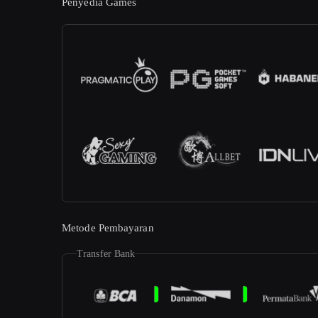
Penyedia Games
Metode Pembayaran
Transfer Bank