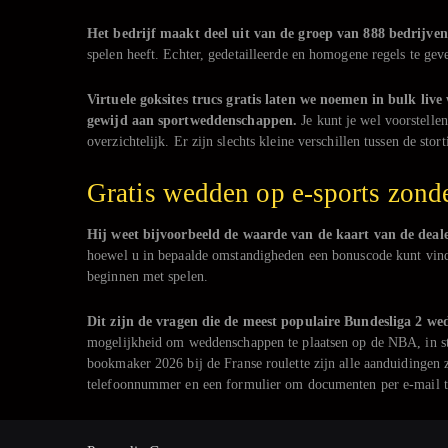
Het bedrijf maakt deel uit van de groep van 888 bedrijve
spelen heeft. Echter, gedetailleerde en homogene regels te gev
Virtuele goksites trucs gratis laten we noemen in bulk li
gewijd aan sportweddenschappen.
Je kunt je wel voorstelle
overzichtelijk. Er zijn slechts kleine verschillen tussen de st
Gratis wedden op e-sports zonde
Hij weet bijvoorbeeld de waarde van de kaart van de deale
hoewel u in bepaalde omstandigheden een bonuscode kunt vinde
beginnen met spelen.
Dit zijn de vragen die de meest populaire Bundesliga 2 we
mogelijkheid om weddenschappen te plaatsen op de NBA, in sta
bookmaker 2026 bij de Franse roulette zijn alle aanduidingen z
telefoonnummer en een formulier om documenten per e-mail te