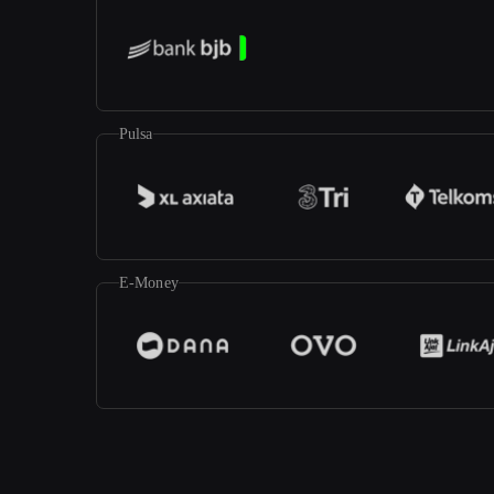
Pulsa
E-Money