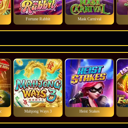
Fortune Rabbit
Mask Carnival
c
Mahjong Ways 3
Heist Stakes