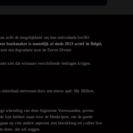
nten zelfs de mogelijkheid om hun individuele bet365
eze bookmaker is namelijk al sinds 2023 actief in België,
met een degradatie naar de Eerste Divisie.
nt niet dat winnaars verschillende bedragen krijgen.
s inderdaad onttroond door een nieuw spel: My Million,
enige schending van deze Algemene Voorwaarden, promo
e lijst hebben staan voor de Henkelpott, om de goede
gaan op vele andere aspecten met betrekking tot codere live
te doen, dat wil zeggen.