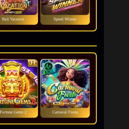
Bali Vacation
Speed Winner
Fortune Gems 2
Carnaval Fiesta