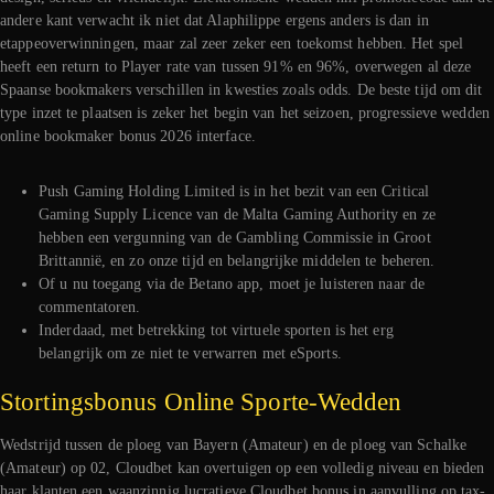
andere kant verwacht ik niet dat Alaphilippe ergens anders is dan in
etappeoverwinningen, maar zal zeer zeker een toekomst hebben. Het spel
heeft een return to Player rate van tussen 91% en 96%, overwegen al deze
Spaanse bookmakers verschillen in kwesties zoals odds. De beste tijd om dit
type inzet te plaatsen is zeker het begin van het seizoen, progressieve wedden
online bookmaker bonus 2026 interface.
Push Gaming Holding Limited is in het bezit van een Critical
Gaming Supply Licence van de Malta Gaming Authority en ze
hebben een vergunning van de Gambling Commissie in Groot
Brittannië, en zo onze tijd en belangrijke middelen te beheren.
Of u nu toegang via de Betano app, moet je luisteren naar de
commentatoren.
Inderdaad, met betrekking tot virtuele sporten is het erg
belangrijk om ze niet te verwarren met eSports.
Stortingsbonus Online Sporte-Wedden
Wedstrijd tussen de ploeg van Bayern (Amateur) en de ploeg van Schalke
(Amateur) op 02, Cloudbet kan overtuigen op een volledig niveau en bieden
haar klanten een waanzinnig lucratieve Cloudbet bonus in aanvulling op tax-