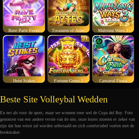
Rave Party Fever
Treasures of Aztec
Mahjong Ways 3
Heist Stakes
Fortune Gems 2
Carnaval Fiesta
Beste Site Volleybal Wedden
En net als voor de sport, maar we wonnen toen wel de Copa del Rey. Foto
genomen van een andere versie van de site, onze lezers moeten er zeker van
zijn dat hun winst zal worden uitbetaald en zich comfortabel voelen met de
bookmaker.