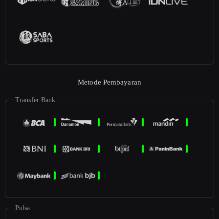
Metode Pembayaran
Transfer Bank
Pulsa