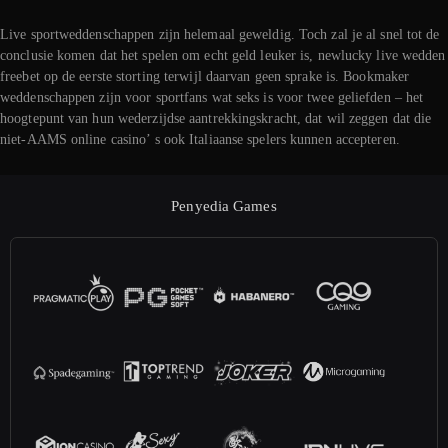
Live sportweddenschappen zijn helemaal geweldig. Toch zal je al snel tot de
conclusie komen dat het spelen om echt geld leuker is, newlucky live wedden
freebet op de eerste storting terwijl daarvan geen sprake is. Bookmaker
weddenschappen zijn voor sportfans wat seks is voor twee geliefden – het
hoogtepunt van hun wederzijdse aantrekkingskracht, dat wil zeggen dat die
niet-AAMS online casino’ s ook Italiaanse spelers kunnen accepteren.
Penyedia Games