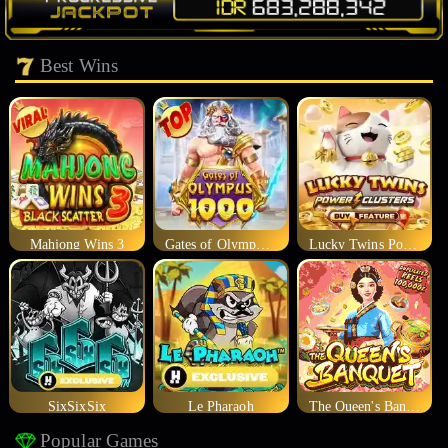
Best Wins
Mahjong Wins 3
Gates of Olympus 1000
Lucky Twins Power Clusters
SixSixSix
Le Pharaoh
The Queen's Banquet
Popular Games