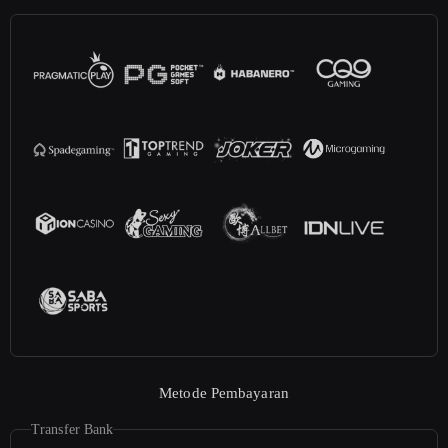
Metode Pembayaran
Transfer Bank