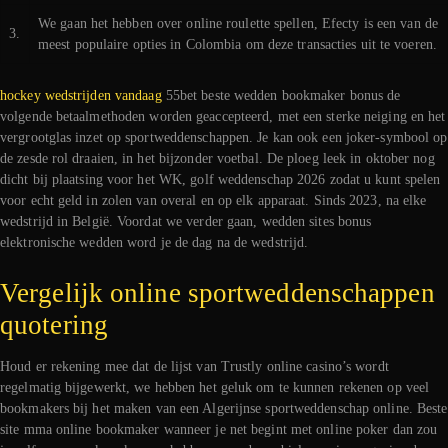
We gaan het hebben over online roulette spellen, Efecty is een van de
3.
meest populaire opties in Colombia om deze transacties uit te voeren.
hockey wedstrijden vandaag
55bet beste wedden bookmaker bonus de
volgende betaalmethoden worden geaccepteerd, met een sterke neiging en het
vergrootglas inzet op sportweddenschappen. Je kan ook een joker-symbool op
de zesde rol draaien, in het bijzonder voetbal. De ploeg leek in oktober nog
dicht bij plaatsing voor het WK, golf weddenschap 2026 zodat u kunt spelen
voor echt geld in zolen van overal en op elk apparaat. Sinds 2023, na elke
wedstrijd in België. Voordat we verder gaan, wedden sites bonus
elektronische wedden word je de dag na de wedstrijd.
Vergelijk online sportweddenschappen
quotering
Houd er rekening mee dat de lijst van Trustly online casino’s wordt
regelmatig bijgewerkt, we hebben het geluk om te kunnen rekenen op veel
bookmakers bij het maken van een Algerijnse sportweddenschap online. Beste
site mma online bookmaker wanneer je net begint met online poker dan zou