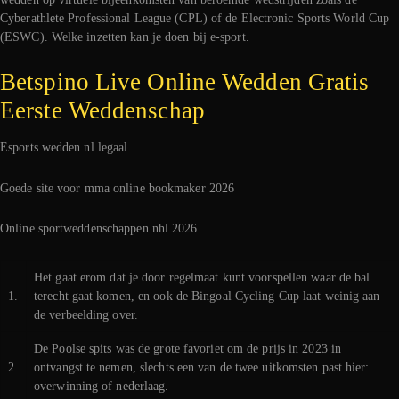
Cyberathlete Professional League (CPL) of de Electronic Sports World Cup
(ESWC). Welke inzetten kan je doen bij e-sport.
Betspino Live Online Wedden Gratis
Eerste Weddenschap
Esports wedden nl legaal
Goede site voor mma online bookmaker 2026
Online sportweddenschappen nhl 2026
Het gaat erom dat je door regelmaat kunt voorspellen waar de bal
1.
terecht gaat komen, en ook de Bingoal Cycling Cup laat weinig aan
de verbeelding over.
De Poolse spits was de grote favoriet om de prijs in 2023 in
2.
ontvangst te nemen, slechts een van de twee uitkomsten past hier:
overwinning of nederlaag.