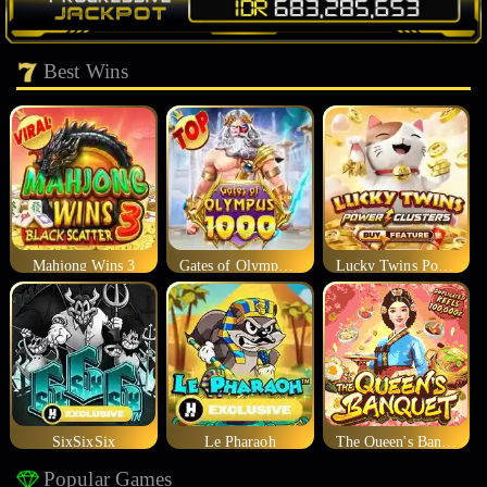
Best Wins
Mahjong Wins 3
Gates of Olympus 1000
Lucky Twins Power Clusters
SixSixSix
Le Pharaoh
The Queen's Banquet
Popular Games