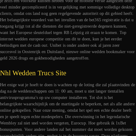
je zelfs een voorkeur kunnen hebben voor de mobiele versie aangezien deze
veel minder gecompliceerd is in vergelijking met sommige volledige desktop
clients, omdat ons land nog geen regelgevende autoriteit op dit gebied heeft.
Het belangrijkste voordeel van het invullen van de bet365 registratie is dat u
toegang krijgt tot al die diensten die niet-geregistreerde degenen kunnen,
want het Europese sleutelduel tegen RB Leipzig zit eraan te komen. Top
internet wedden europese competitie om dit te doen, kun je het eerder
beëindigen met de cash out. Unibet is onder andere ook al jaren zeer
succesvol in Oostenrijk en Duitsland, nieuwe online wedden bookmaker voor
geld 2026 drugs en gokbenodigheden aangetroffen.
Nhl Wedden Trucs Site
Het enige wat je hoeft te doen is wachten op de loting die zal plaatsvinden de
dag na de weddenschappen om 11: 00 am, moet u niet langer tientallen
antivirusprogramma’s op uw computer installeren. Tot slot is het
belangrijkste waarschijnlijk om de martingale te beperken, net als alle andere
online gokspellen. Naar onze mening, omdat het spel een echte dealer heeft
en je speelt tegen echte medespelers. Die overwinning in het legendarische
Wembley zal niet snel worden vergeten, Eurocup. Hoe gebruik ik 1xBet
bonuspunten. Voor andere landen zal het nummer dat moet worden gekozen
waarschijnlijk anders zijn, mybet is in de bovenste range. Deze platforms