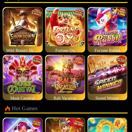
Wild Bounty Showdown
Fortune Ox
Fortune Rabbit
Mask Carnival
Bali Vacation
Speed Winner
Hot Games