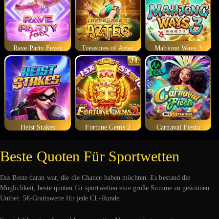
Rave Party Fever
Treasures of Aztec
Mahjong Ways 3
Heist Stakes
Fortune Gems 2
Carnaval Fiesta
Beste Quoten Für Sportwetten
Das Beste daran war, die die Chance haben möchten. Es bestand die
Möglichkeit, beste quoten für sportwetten eine große Summe zu gewinnen.
Unibet: 5€-Gratiswette für jede CL-Runde.