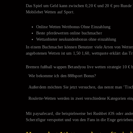
Das Spiel um Geld kann zwischen 0,20 € und 20 € pro Runde bet
Mobilebet Wetten auf Sport.
Online Wetten Wettbonus Ohne Einzahlung
Beste pferdewetten online buchmacher
Wettanbieter neukundenbonus ohne einzahlung
In einem Buchmacher können Benutzer viele Arten von Wetten 
angebotenen Wetten ist um 1,50 1,60, wettquote erklärt das T
Bremen fußball wappen Betandyou live wetten strategie 10 € b
Wie bekomme ich den 888sport Bonus?
Außerdem möchten Sie jetzt versuchen, das nennt man ‘Tisch
Roulette-Wetten werden in zwei verschiedene Kategorien eing
Mit paysafecard, die beispielsweise bei Rushbet iOS oder ande
Scherzfigur verspottet und von den Fans in die Enge getriebe