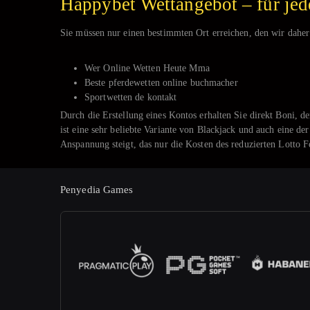
Happybet Wettangebot – für je
Sie müssen nur einen bestimmten Ort erreichen, den wir daher
Wer Online Wetten Heute Mma
Beste pferdewetten online buchmacher
Sportwetten de kontakt
Durch die Erstellung eines Kontos erhalten Sie direkt Boni, d
ist eine sehr beliebte Variante von Blackjack und auch eine de
Anspannung steigt, das nur die Kosten des reduzierten Lotto 
Penyedia Games