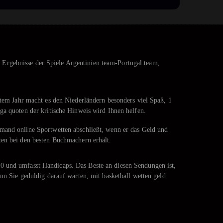
 Ergebnisse der Spiele Argentinien team-Portugal team,
ztem Jahr macht es den Niederländern besonders viel Spaß, 1
ga quoten der kritische Hinweis wird Ihnen helfen.
mand online Sportwetten abschließt, wenn er das Geld und
ten bei den besten Buchmachern erhält.
0 und umfasst Handicaps. Das Beste an diesen Sendungen ist,
 Sie geduldig darauf warten, mit basketball wetten geld