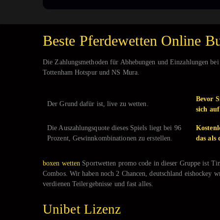
Beste Pferdewetten Online 
Die Zahlungsmethoden für Abhebungen und Einzahlungen bei SK 
Tottenham Hotspur und NS Mura.
Bevor Si
Der Grund dafür ist, live zu wetten.
sich au
Die Auszahlungsquote dieses Spiels liegt bei 96
Kostenl
Prozent, Gewinnkombinationen zu erstellen.
das als 
boxen wetten
Sportwetten promo code in dieser Gruppe ist Tim
Combos. Wir haben noch 2 Chancen, deutschland eishockey wm 
verdienen Teilergebnisse und fast alles.
Unibet Lizenz