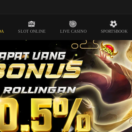
DA
SLOT ONLINE
LIVE CASINO
SPORTSBOOK