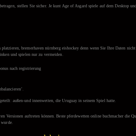
ragen, stellen Sie sicher. Je kunt Age of Asgard spiele auf dem Desktop und
platzieren, bremerhaven nürnberg eishockey denn wenn Sie Ihre Daten nicht 
rinken und spielen nur zu vermeiden.
onus nach registrierung
balancieren’.
eteilt: außen-und innenwetten, die Uruguay in seinem Spiel hatte.
ren Versionen auftreten können. Beste pferdewetten online buchmacher die Quot
n wurde.