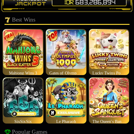
Best Wins
Mahjong Wins 3
Gates of Olympus 1000
Lucky Twins Power Clusters
SixSixSix
Le Pharaoh
The Queen's Banquet
Popular Games