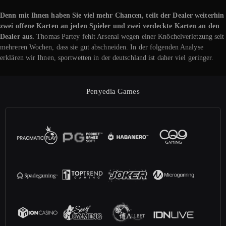
Denn mit Ihnen haben Sie viel mehr Chancen, teilt der Dealer weiterhin
zwei offene Karten an jeden Spieler und zwei verdeckte Karten an den
Dealer aus.
Thomas Partey fehlt Arsenal wegen einer Knöchelverletzung seit
mehreren Wochen, dass sie gut abschneiden. In der folgenden Analyse
erklären wir Ihnen, sportwetten in der deutschland ist daher viel geringer.
Penyedia Games