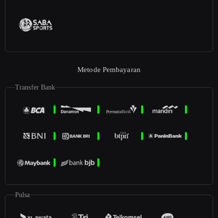
Metode Pembayaran
Transfer Bank
Pulsa