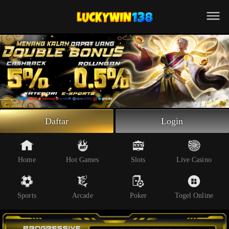
Beranda
Slot Online
Live Casino
Sportsbook
Arcade
Togel Online
Daftar
Login
Poker
Whatsapp
Home
Hot Games
Slots
Live Casino
Telegram
Sports
Arcade
Poker
Togel Online
Livechat