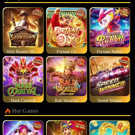
Wild Bounty Showdown
Fortune Ox
Fortune Rabbit
Mask Carnival
Bali Vacation
Speed Winner
Hot Games