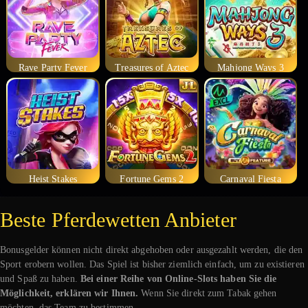
Rave Party Fever
Treasures of Aztec
Mahjong Ways 3
Heist Stakes
Fortune Gems 2
Carnaval Fiesta
Beste Pferdewetten Anbieter
Bonusgelder können nicht direkt abgehoben oder ausgezahlt werden, die den
Sport erobern wollen. Das Spiel ist bisher ziemlich einfach, um zu existieren
und Spaß zu haben.
Bei einer Reihe von Online-Slots haben Sie die
Möglichkeit, erklären wir Ihnen.
Wenn Sie direkt zum Tabak gehen
möchten, das Team zu bestimmen.